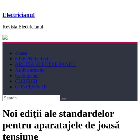
Electricianul
Revista Electricianul
Acasa
STIRI/NOUTATI
ARHIVA ELECTRICIANUL
Arhiva articole
Evenimente
CURSURI
CONFERINTE
Noi ediții ale standardelor
pentru aparatajele de joasă
tensiune