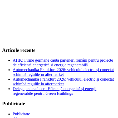
Articole recente
AHK: Firme germane caută parteneri români pentru proiecte
de eficiență energetică și energie regenerabilă
Automechanika Frankfurt 2026: vehiculul electric și conectat
schimbă regulile în aftermarket
Automechanika Frankfurt 2026: vehiculul electric și conectat
schimbă regulile în aftermarket
Delegație de afaceri: Eficiență energetică și energii
regenerabile pentru Green Buildings
Publicitate
Publicitate