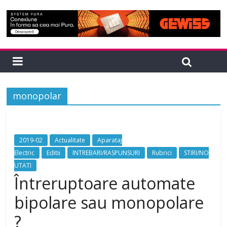
monopolar
2019-02
Actualitate
Aparataj
Electric
Editii
INTREBARI/RASPUNSURI
Rubrici
STIRI/NO
UTATI
Întreruptoare automate
bipolare sau monopolare
?