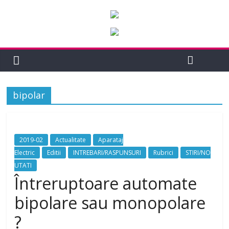
bipolar
2019-02
Actualitate
Aparataj
Electric
Editii
INTREBARI/RASPUNSURI
Rubrici
STIRI/NO
UTATI
Întreruptoare automate
bipolare sau monopolare
?