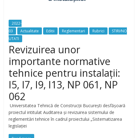
2022-
03
Actualitate
Editii
Reglementari
Rubrici
STIRI/NO
UTATI
Revizuirea unor
importante normative
tehnice pentru instalații:
I5, I7, I9, I13, NP 061, NP
062
Universitatea Tehnică de Construcții București desfășoară
proiectul intitulat Auditarea și revizuirea sistemului de
reglementări tehnice în cadrul proiectului „Sistematizarea
legislației