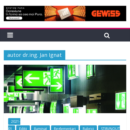
autor dr.ing. Jan Ignat
2021-
01
Editii
Iluminat
Reglementari
Rubrici
STIRI/NOUT