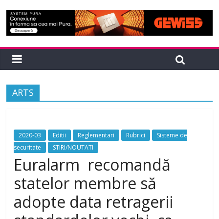
ARTS
2020-03
Editii
Reglementari
Rubrici
Sisteme de
securitate
STIRI/NOUTATI
Euralarm recomandă
statelor membre să
adopte data retragerii