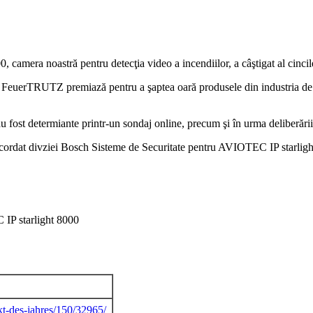
camera noastră pentru detecţia video a incendiilor, a câştigat al cinci
FeuerTRUTZ premiază pentru a şaptea oară produsele din industria de prev
au fost determiante printr-un sondaj online, precum şi în urma deliberării
ordat divziei Bosch Sisteme de Securitate pentru AVIOTEC IP starlight
C IP starlight 8000
kt-des-jahres/150/32965/