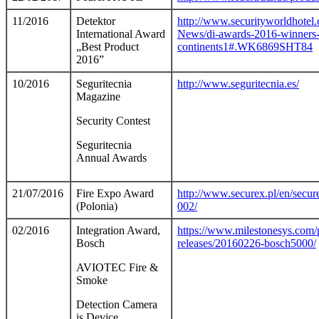
11/2016
Detektor
http://www.securityworldhote
International Award
News/di-awards-2016-winners-
„Best Product
continents1#.WK6869SHT84
2016”
10/2016
Seguritecnia
http://www.seguritecnia.es/
Magazine
Security Contest
Seguritecnia
Annual Awards
21/07/2016
Fire Expo Award
http://www.securex.pl/en/secu
(Polonia)
002/
02/2016
Integration Award,
https://www.milestonesys.com/
Bosch
releases/20160226-bosch5000/
AVIOTEC Fire &
Smoke
Detection Camera
is Device