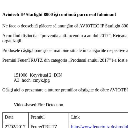
Aviotech IP Starlight 8000
îşi continuă parcursul fulminant
Ne face o deosebită plăcere să anunţăm că AVIOTEC IP Starlight 8000, 
Acordând distincţia:
“
prevenţia anti-incendiu a anului 2017”, Reţeaua 
organizaţii.
Produsele câştigătoare şi cel mai bine situate în categoriile respective 
Premiul FeuerTRUTZ din categoria „Produsul anului 2017” i-a fost ac
151008_Keyvisual 2_DIN
A3_hoch_cmyk.jpg
Găsiţi aici o prezentare a tuturor premiilor câştigate de către AVIOTE
Video-based Fire Detection
Data
Premiul
Link
22/02/2017
FeurerTRUTZ
http://www.feuertrutz.de/produ