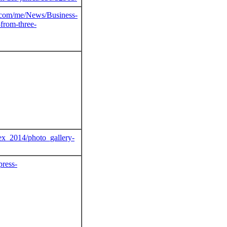
l.com/me/News/Business-
from-three-
rex_2014/photo_gallery-
press-