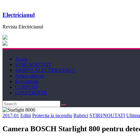
Electricianul
Revista Electricianul
Acasa
STIRI/NOUTATI
ARHIVA ELECTRICIANUL
Arhiva articole
Evenimente
CURSURI
CONFERINTE
2017-01
Editii
Protectia la incendiu
Rubrici
STIRI/NOUTATI
Ultimu
Camera BOSCH Starlight 800 pentru detect