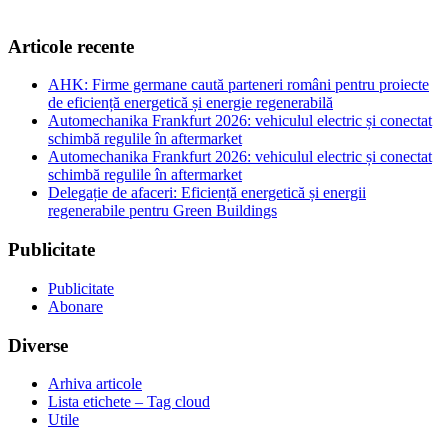
Articole recente
AHK: Firme germane caută parteneri români pentru proiecte
de eficiență energetică și energie regenerabilă
Automechanika Frankfurt 2026: vehiculul electric și conectat
schimbă regulile în aftermarket
Automechanika Frankfurt 2026: vehiculul electric și conectat
schimbă regulile în aftermarket
Delegație de afaceri: Eficiență energetică și energii
regenerabile pentru Green Buildings
Publicitate
Publicitate
Abonare
Diverse
Arhiva articole
Lista etichete – Tag cloud
Utile