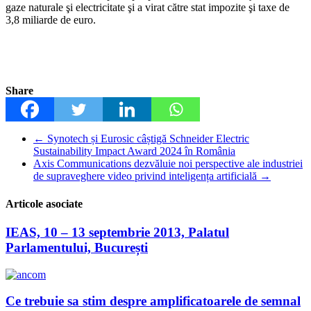
gaze naturale şi electricitate şi a virat către stat impozite şi taxe de
3,8 miliarde de euro.
Share
←
Synotech și Eurosic câștigă Schneider Electric
Sustainability Impact Award 2024 în România
Axis Communications dezvăluie noi perspective ale industriei
de supraveghere video privind inteligența artificială
→
Articole asociate
IEAS, 10 – 13 septembrie 2013, Palatul
Parlamentului, București
Ce trebuie sa stim despre amplificatoarele de semnal