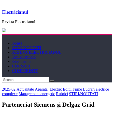
Electricianul
Revista Electricianul
Acasa
STIRI/NOUTATI
ARHIVA ELECTRICIANUL
Arhiva articole
Evenimente
CURSURI
CONFERINTE
2025-02
Actualitate
Aparataj Electric
Editii
Firme
Lucrari electrice
complexe
Management energetic
Rubrici
STIRI/NOUTATI
Parteneriat Siemens și Delgaz Grid