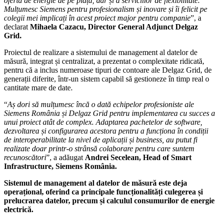
oferta de energie de pe piață, dar și a serviciilor de flexibilitate.
Mulțumesc Siemens pentru profesionalism și inovare și îi felicit pe
colegii mei implicați în acest proiect major pentru companie
”, a
declarat
Mihaela Cazacu, Director General Adjunct Delgaz
Grid.
Proiectul de realizare a sistemului de management al datelor de
măsură, integrat și centralizat, a prezentat o complexitate ridicată,
pentru că a inclus numeroase tipuri de contoare ale Delgaz Grid, de
generații diferite, într-un sistem capabil să gestioneze în timp real o
cantitate mare de date.
“
Aș dori să mulțumesc încă o dată echipelor profesioniste ale
Siemens România și Delgaz Grid pentru implementarea cu succes a
unui proiect atât de complex. Adaptarea pachetelor de software,
dezvoltarea și configurarea acestora pentru a funcționa în condiții
de interoperabilitate la nivel de aplicații și business, au putut fi
realizate doar printr-o strânsă colaborare pentru care suntem
recunoscători
”, a adăugat
Andrei Secelean, Head of Smart
Infrastructure, Siemens România.
Sistemul de management al datelor de măsură este deja
operațional, oferind ca principale funcționalități culegerea și
prelucrarea datelor, precum și calculul consumurilor de energie
electrică.