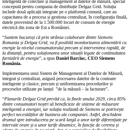
inteligentă de colectare și management al datelor de măsură, special
concepută pentru compania de distribuție Delgaz Grid. Soluția
include două aplicații integrate pe o platformă comună, care au
capacitatea de a procesa și gestiona centralizat, în configurația finală,
datele provenind de la 1.500.000 locuri de consum de energie
electrică din zona de Est a României.
“
Suntem bucuroși că prin strânsa colaborare dintre Siemens
Romania și Delgaz Grid, va fi posibilă monitorizarea alimentării cu
energie la nivelul consumatorului precum și intervenirea rapidă, de
la distanță, pentru soluționarea unor situații legate de continuitatea
furnizării de energie
”, a spus
Daniel Barciuc, CEO Siemens
România.
Implementarea unui Sistem de Management al Datelor de Măsură,
integrat și centralizat, asigură procesarea datelor de la contoare
inteligente și clasice, precum și uniformizarea procedurilor și
proceselor utilizate pe lanțul ”de la măsură – la facturare”.
“
Planurile Delgaz Grid prevăd ca, la finele
anului 2029, circa 85%
dintre consumatori noștri să beneficieze de sisteme de măsurare
inteligentă a energiei, iar soluția realizată de Siemens se potrivește
perfect necesităților de business ale companiei. Astfel, deschidem
drumul spre introducerea pe scară largă a unor tarife diferențiate pe
intervale orare și a unor tarife dinamice, în funcție de cererea și