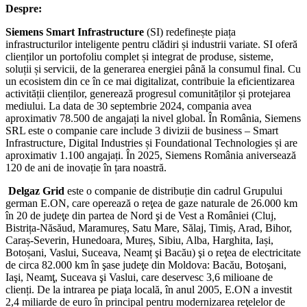
Despre:
Siemens Smart Infrastructure
(SI) redefinește piața
infrastructurilor inteligente pentru clădiri și industrii variate. SI oferă
clienților un portofoliu complet și integrat de produse, sisteme,
soluții și servicii, de la generarea energiei până la consumul final. Cu
un ecosistem din ce în ce mai digitalizat, contribuie la eficientizarea
activității clienților, generează progresul comunităților și protejarea
mediului. La data de 30 septembrie 2024, compania avea
aproximativ 78.500 de angajați la nivel global. În România, Siemens
SRL este o companie care include 3 divizii de business – Smart
Infrastructure, Digital Industries și Foundational Technologies și are
aproximativ 1.100 angajați. În 2025, Siemens România aniversează
120 de ani de inovație în țara noastră.
Delgaz Grid
este o companie de distribuție din cadrul Grupului
german E.ON, care operează o reţea de gaze naturale de 26.000 km
în 20 de judeţe din partea de Nord şi de Vest a României (Cluj,
Bistrița-Năsăud, Maramureș, Satu Mare, Sălaj, Timiș, Arad, Bihor,
Caraș-Severin, Hunedoara, Mureș, Sibiu, Alba, Harghita, Iași,
Botoșani, Vaslui, Suceava, Neamț şi Bacău) şi o reţea de electricitate
de circa 82.000 km în şase judeţe din Moldova: Bacău, Botoşani,
Iaşi, Neamţ, Suceava şi Vaslui, care deservesc 3,6 milioane de
clienți. De la intrarea pe piaţa locală, în anul 2005, E.ON a investit
2,4 miliarde de euro în principal pentru modernizarea reţelelor de