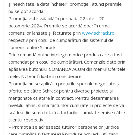
și neachitate la data încheierii promoției, atunci premiile
nu se pot acorda.
Promoţia este valabilă în perioada 22 iulie – 20
octombrie 2024. Premiile se acordă doar în urma
comenzilor lansate și facturate prin
www.schrack.ro
,
respectiv prin coșul de cumpărături din sistemul de
comenzi online Schrack.
Prin comandă online înțelegem orice produs care a fost
comandat prin coșul de cumpărături. Comenzile date prin
apăsarea butonului COMANDĂ ACUM din meniul Ofertele
mele, NU vor fi luate în considerare.
Promoţia nu se aplică la preţurile speciale negociate şi
oferite de către Schrack pentru diverse proiecte şi
menţionate ca atare în contract. Pentru determinarea
nivelului atins, suma facturilor cumulate în proiecte se va
scădea din suma totală a facturilor cumulate emise către
clientul respectiv.
– Promoţia se adresează tuturor persoanelor juridice
care cumpără și facturează produse Schrack, utilizând