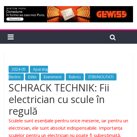
2024-05
Aparataj
Electric
Editii
Eveniment
Rubrici
STIRI/NOUTATI
SCHRACK TECHNIK: Fii
electrician cu scule în
regulă
Sculele sunt esențiale pentru
orice meserie, iar pentru un
electrician, ele sunt absolut
indispensabile. Importanța
sculelor pentru un electrician
nu poate fi subestimată,