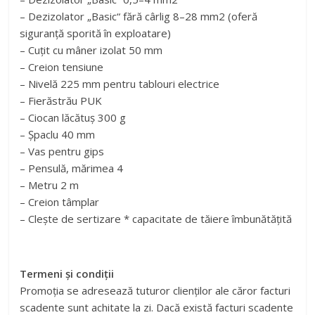
– Dezizolator „Basic“ fără cârlig 8–28 mm2 (oferă
siguranță sporită în exploatare)
– Cuțit cu mâner izolat 50 mm
– Creion tensiune
– Nivelă 225 mm pentru tablouri electrice
– Fierăstrău PUK
– Ciocan lăcătuș 300 g
– Șpaclu 40 mm
– Vas pentru gips
– Pensulă, mărimea 4
– Metru 2 m
– Creion tâmplar
– Clește de sertizare * capacitate de tăiere îmbunătățită
Termeni și condiții
Promoţia se adresează tuturor clienţilor ale căror facturi
scadente sunt achitate la zi. Dacă există facturi scadente