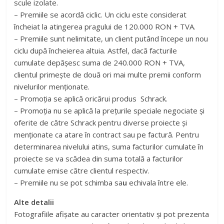
scule izolate.
– Premiile se acordă ciclic. Un ciclu este considerat
încheiat la atingerea pragului de 120.000 RON + TVA.
– Premiile sunt nelimitate, un client putând începe un nou
ciclu după încheierea altuia. Astfel, dacă facturile
cumulate depășesc suma de 240.000 RON + TVA,
clientul primește de două ori mai multe premii conform
nivelurilor menționate.
– Promoţia se aplică oricărui produs Schrack.
– Promoţia nu se aplică la preţurile speciale negociate şi
oferite de către Schrack pentru diverse proiecte şi
menţionate ca atare în contract sau pe factură. Pentru
determinarea nivelului atins, suma facturilor cumulate în
proiecte se va scădea din suma totală a facturilor
cumulate emise către clientul respectiv.
– Premiile nu se pot schimba sa
u
echivala între ele.
Alte detalii
Fotografiile afișate au caracter orientativ și pot prezenta