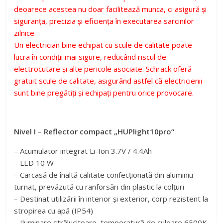
deoarece acestea nu doar
facilitează munca, ci asigură și
siguranța, precizia și eficiența
în executarea sarcinilor
zilnice.
Un electrician bine echipat cu
scule de calitate poate
lucra în
condiții mai sigure, reducând
riscul de
electrocutare și alte
pericole asociate.
Schrack oferă
gratuit scule de
calitate, asigurând astfel că
electricienii
sunt bine pregătiți
și echipați pentru orice
provocare.
Nivel I – Reflector compact „HUPlight10pro“
– Acumulator integrat Li-Ion 3.7V / 4.4Ah
– LED 10 W
– Carcasă de înaltă calitate confecționată din aluminiu
turnat, prevăzută cu ranforsări din plastic la colțuri
– Destinat utilizării în interior și exterior, corp rezistent la
stropirea cu apă (IP54)
– Iluminare strălucitoare, temperatură de culoare 6500K