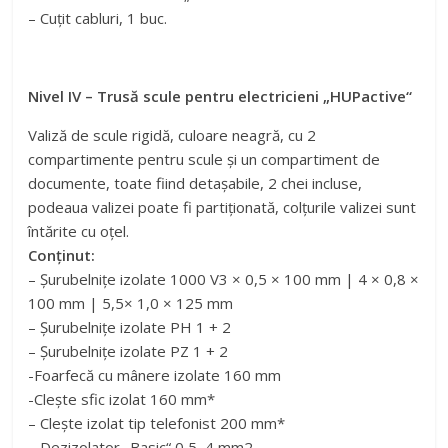
– Cuțit cabluri, 1 buc.
Nivel IV – Trusă scule pentru electricieni „HUPactive“
Valiză de scule rigidă, culoare neagră, cu 2
compartimente pentru scule și un compartiment de
documente, toate fiind detașabile, 2 chei incluse,
podeaua valizei poate fi partiționată, colțurile valizei sunt
întărite cu oțel.
Conținut:
– Șurubelnițe izolate 1000 V3 × 0,5 × 100 mm | 4 × 0,8 ×
100 mm | 5,5× 1,0 × 125 mm
– Șurubelnițe izolate PH 1 + 2
– Șurubelnițe izolate PZ 1 + 2
-Foarfecă cu mânere izolate 160 mm
-Clește sfic izolat 160 mm*
– Clește izolat tip telefonist 200 mm*
– Dezizolator „Basic“ 0,5–4 mm2