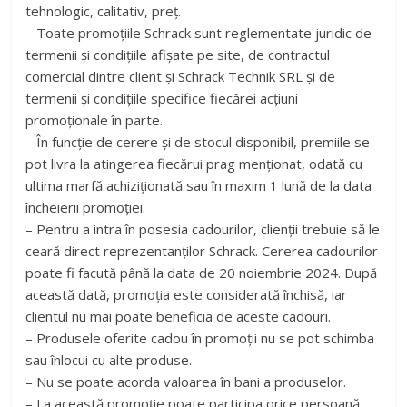
tehnologic, calitativ, preț.
– Toate promoţiile Schrack sunt reglementate juridic de
termenii şi condiţiile afişate pe site, de contractul
comercial dintre client şi Schrack Technik SRL şi de
termenii şi condiţiile specifice fiecărei acţiuni
promoţionale în parte.
– În funcție de cerere şi de stocul disponibil, premiile se
pot livra la atingerea fiecărui prag menționat, odată cu
ultima marfă achiziționată sau în maxim 1 lună de la data
încheierii promoţiei.
– Pentru a intra în posesia cadourilor, clienţii trebuie să le
ceară direct reprezentanţilor Schrack. Cererea cadourilor
poate fi facută până la data de 20 noiembrie 2024. După
această dată, promoţia este considerată închisă, iar
clientul nu mai poate beneficia de aceste cadouri.
– Produsele oferite cadou în promoţii nu se pot schimba
sau înlocui cu alte produse.
– Nu se poate acorda valoarea în bani a produselor.
– La această promoţie poate participa orice persoană