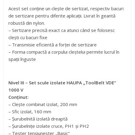
Acest set conține un clește de sertizat, respectiv bacuri
de sertizare pentru diferite aplicații. Livrat în geantă
robustă din nylon.
– Sertizare precisă exact ca atunci când se folosesc
clești cu bacuri fixe
– Transmisie eficientă a forței de sertizare
– Forma compactă a corpului cleștelui permite lucrul în
spații înguste
Nivel III – Set scule izolate HAUPA „ToolBelt VDE“
1000 V
Conținut:
– Clește combinat izolat, 200 mm
– Sfic izolat, 160 mm
– Șurubelnită izolată dreaptă
– Șurubelnițe izolate cruce, PH1 și PH2
– Tester tensiunester „Basic“