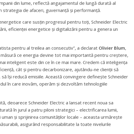
companii din lume, reflectă angajamentul de lungă durată al
în strategia de afaceri, guvernanță și performanță.
energetice care susțin progresul pentru toți, Schneider Electric
icării, eficienței energetice și digitalizării pentru a genera un
ista pentru al treilea an consecutiv”, a declarat
Olivier Blum
,
Pe măsură ce energia devine tot mai importantă pentru creștere,
 mai inteligent este din ce în ce mai mare. Credem că inteligența
ciență, cât și pentru decarbonizare, ajutându-ne clienții să
, să își reducă emisiile. Această convingere definește Schneider
modul în care inovăm, operăm și dezvoltăm tehnologiile
bită, deoarece Schneider Electric a lansat recent noua sa
ată în jurul a patru piloni strategici – electrificarea lumii,
ui uman și sprijinirea comunităților locale – aceasta urmărește
ăsurabili, asigurând responsabilitate la toate nivelurile