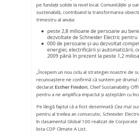
pe fundații solide la nivel local. Comunitățile și
sustenabilă, contribuind la transformarea obiectiv
trimestru al anului:
peste 2,8 milioane de persoane au benefic
dezvoltate de Schneider Electric pentru
000 de persoane și-au dezvoltat compet
energiei, electrificării și automatizării,
2009 până în prezent la peste 1,2 milio
„Începem un nou ciclu al strategiei noastre de su
recunoaștere ne confirmă că suntem pe drumul c
declarat
Esther Finidori
, Chief Sustainability Of
pentru a ne amplifica impactul și așteptăm cu în
Pe lângă faptul că a fost desemnată
Cea mai su
pentru al treilea an consecutiv, Schneider Electr
în clasamentul Global 100 realizat de Corporate 
lista CDP Climate A List.