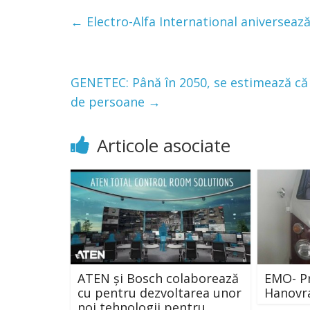
←
Electro-Alfa International aniversează
GENETEC: Până în 2050, se estimează că 
de persoane
→
Articole asociate
ATEN și Bosch colaborează
EMO- P
cu pentru dezvoltarea unor
Hanovra
noi tehnologii pentru