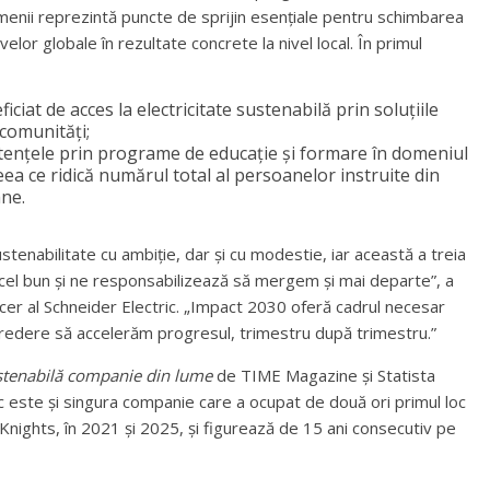
 oamenii reprezintă puncte de sprijin esențiale pentru schimbarea
elor globale în rezultate concrete la nivel local. În primul
iat de acces la electricitate sustenabilă prin soluțiile
 comunități;
ențele prin programe de educație și formare în domeniul
 ceea ce ridică numărul total al persoanelor instruite din
ane.
stenabilitate cu ambiție, dar și cu modestie, iar această a treia
el bun și ne responsabilizează să mergem și mai departe”, a
ficer al Schneider Electric. „Impact 2030 oferă cadrul necesar
credere să accelerăm progresul, trimestru după trimestru.”
stenabilă companie din lume
de TIME Magazine și Statista
ic este și singura companie care a ocupat de două ori primul loc
Knights, în 2021 și 2025, și figurează de 15 ani consecutiv pe