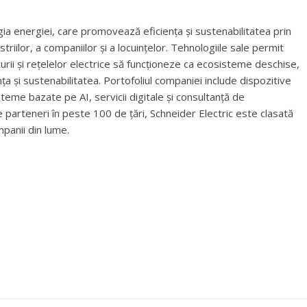
ogia energiei, care promovează eficiența și sustenabilitatea prin
striilor, a companiilor și a locuințelor. Tehnologiile sale permit
ucturii și rețelelor electrice să funcționeze ca ecosisteme deschise,
ța și sustenabilitatea. Portofoliul companiei include dispozitive
isteme bazate pe AI, servicii digitale și consultanță de
e parteneri în peste 100 de țări, Schneider Electric este clasată
panii din lume.