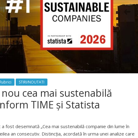
Rubrici
STIRI/NOUTATI
n nou cea mai sustenabilă
form TIME și Statista
 a fost desemnată „Cea mai sustenabilă companie din lume în
ilea an consecutiv. Distincția, acordată în urma unei analize care