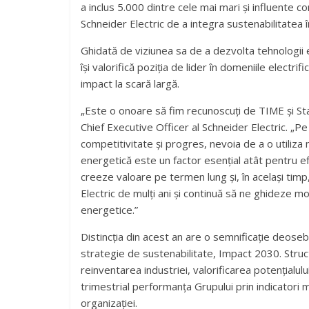
a inclus 5.000 dintre cele mai mari și influente 
Schneider Electric de a integra sustenabilitatea 
Ghidată de viziunea sa de a dezvolta tehnologii 
își valorifică poziția de lider în domeniile electrif
impact la scară largă.
„Este o onoare să fim recunoscuți de TIME și Stat
Chief Executive Officer al Schneider Electric. „
competitivitate și progres, nevoia de a o utiliza
energetică este un factor esențial atât pentru efi
creeze valoare pe termen lung și, în același timp
Electric de mulți ani și continuă să ne ghideze 
energetice.”
Distincția din acest an are o semnificație deose
strategie de sustenabilitate, Impact 2030. Structur
reinventarea industriei, valorificarea potențialul
trimestrial performanța Grupului prin indicatori m
organizației.