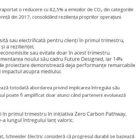
a raportat o reducere cu 82,5% a emisiilor de CO₂ din categoriile
ință din 2017, consolidând reziliența propriilor operațiuni.
ă sau electrificată pentru clienți în primul trimestru,
și a rezilienței;
 economisite sau evitate doar în acest trimestru.
ementarea noului său cadru Future Designed, iar 14%
za de proiectare demonstrează deja performanțe remarcabile
i impactul asupra mediului.
dează totodată abordarea privind implicarea întregului său
l poate fi amplificat doar atunci când partenerii evoluează
ți în primul trimestru în inițiativa Zero Carbon Pathway,
a lungul întregului lanț valoric.
tat, Schneider Electric consideră că progresul durabil se bazează