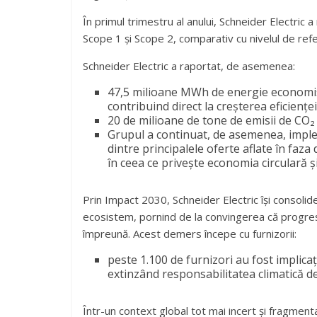
În primul trimestru al anului, Schneider Electric 
Scope 1 și Scope 2, comparativ cu nivelul de refer
Schneider Electric a raportat, de asemenea:
47,5 milioane MWh de energie economisit
contribuind direct la creșterea eficienței 
20 de milioane de tone de emisii de CO₂
Grupul a continuat, de asemenea, impl
dintre principalele oferte aflate în fa
în ceea ce privește economia circulară ș
Prin Impact 2030, Schneider Electric își consoli
ecosistem, pornind de la convingerea că progresu
împreună. Acest demers începe cu furnizorii:
peste 1.100 de furnizori au fost implica
extinzând responsabilitatea climatică de-
Într-un context global tot mai incert și fragmen