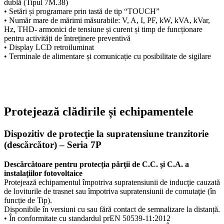
dublă (Tipul 7M.38)
• Setări și programare prin tastă de tip “TOUCH”
• Număr mare de mărimi măsurabile: V, A, I, PF, kW, kVA, kVar,
Hz, THD- armonici de tensiune și curent și timp de funcționare
pentru activități de întreținere preventivă
• Display LCD retroiluminat
• Terminale de alimentare și comunicație cu posibilitate de sigilare
Protejează clădirile și echipamentele
Dispozitiv de protecţie la supratensiune tranzitorie
(descărcător) – Seria 7P
Descărcătoare pentru protecţia părţii de C.C. şi C.A. a
instalaţiilor fotovoltaice
Protejează echipamentul împotriva supratensiunii de inducţie cauzată
de loviturile de trasnet sau împotriva supratensiunii de comutaţie (în
funcție de Tip).
Disponibile în versiuni cu sau fără contact de semnalizare la distanță.
• În conformitate cu standardul prEN 50539-11:2012