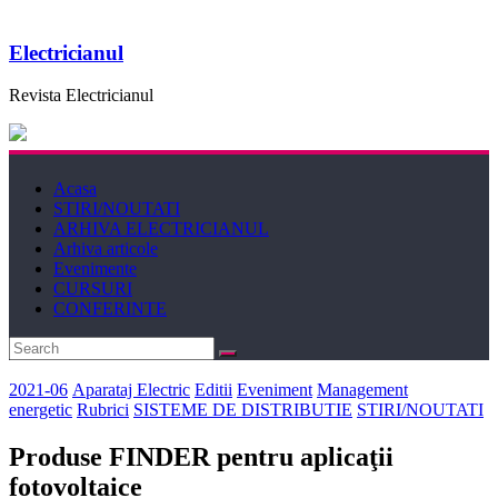
Electricianul
Revista Electricianul
Acasa
STIRI/NOUTATI
ARHIVA ELECTRICIANUL
Arhiva articole
Evenimente
CURSURI
CONFERINTE
2021-06
Aparataj Electric
Editii
Eveniment
Management
energetic
Rubrici
SISTEME DE DISTRIBUTIE
STIRI/NOUTATI
Produse FINDER pentru aplicaţii
fotovoltaice