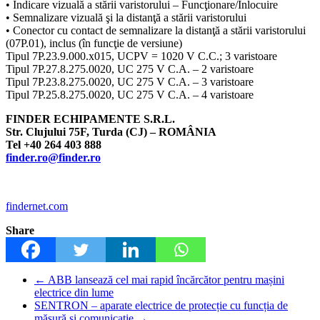
• Indicare vizuală a stării varistorului – Funcţionare/Înlocuire
• Semnalizare vizuală şi la distanţă a stării varistorului
• Conector cu contact de semnalizare la distanţă a stării varistorului
(07P.01), inclus (în funcţie de versiune)
Tipul 7P.23.9.000.x015, UCPV = 1020 V C.C.; 3 varistoare
Tipul 7P.27.8.275.0020, UC 275 V C.A. – 2 varistoare
Tipul 7P.23.8.275.0020, UC 275 V C.A. – 3 varistoare
Tipul 7P.25.8.275.0020, UC 275 V C.A. – 4 varistoare
FINDER ECHIPAMENTE S.R.L.
Str. Clujului 75F, Turda (CJ) – ROMÂNIA
Tel +40 264 403 888
finder.ro@finder.ro
findernet.com
Share
←
ABB lansează cel mai rapid încărcător pentru mașini
electrice din lume
SENTRON – aparate electrice de protecție cu funcția de
măsură și comunicație
→