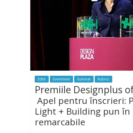
Editii
Eveniment
Iluminat
Rubrici
Premiile Designplus of
Apel pentru înscrieri: 
Light + Building pun în
remarcabile