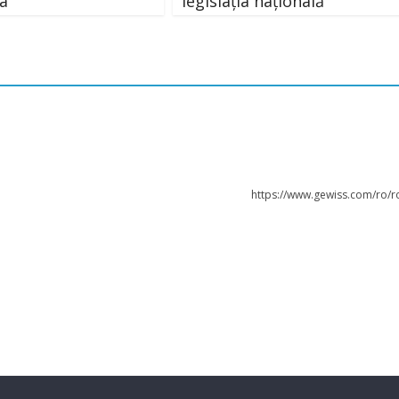
a
legislația națională
https://www.gewiss.com/ro/r