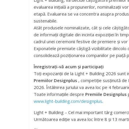
Light + Building, va decide câștigătorii premiilor
evaluarea inițială a propunerilor, nominalizații vor
etapă. Evaluarea se va concentra asupra produselo
sustenabile.
Atât produsele nominalizate, cât și cele câștigăt
de informații digitale din incinta expoziției în tim
cadrul unei ceremonii festive de premiere și vor
Exponatele premiate câștigă vizibilitate dincolo 
consolidează poziționarea companiilor pe piață 
Înregistrați-vă acum și participați
Toți expozanții de la Light + Building 2026 sunt in
Premiilor Designplus
, competiție susținută de 
2026. Întâlnirea juriului va avea loc pe 4 februar
Toate informațiile despre
Premiile Designplus
p
www.light-building.com/designplus
.
Light + Building – Cel mai important târg comercia
Următoarea ediție va avea loc între 8 și 13 mar