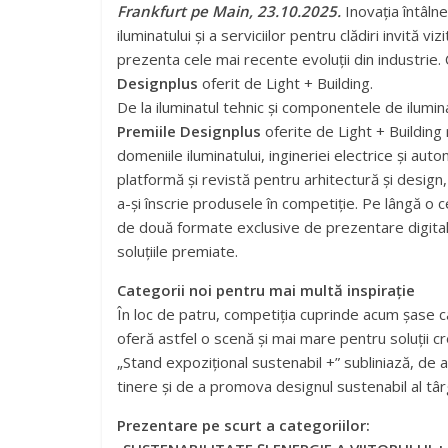
Frankfurt pe Main, 23.10.2025.
Inovația întâln
iluminatului și a serviciilor pentru clădiri invită 
prezenta cele mai recente evoluții din industrie
Designplus
oferit de Light + Building.
De la iluminatul tehnic și componentele de ilumina
Premiile Designplus
oferite de Light + Building 
domeniile iluminatului, ingineriei electrice și autom
platformă și revistă pentru arhitectură și desi
a-și înscrie produsele în competiție. Pe lângă o
de două formate exclusive de prezentare digita
soluțiile premiate.
Categorii noi pentru mai multă inspirație
În loc de patru, competiția cuprinde acum șase ca
oferă astfel o scenă și mai mare pentru soluții cre
„Stand expozițional sustenabil +” subliniază, de
tinere și de a promova designul sustenabil al târ
Prezentare pe scurt a categoriilor: