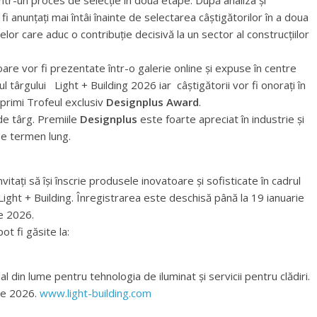
 într-un proces de selecție în două etape. După analiza și
 fi anunțați mai întâi înainte de selectarea câștigătorilor în a doua
r care aduc o contribuție decisivă la un sector al construcțiilor
oare vor fi prezentate într-o galerie online și expuse în centre
pul târgului Light + Building 2026 iar câștigătorii vor fi onorați în
 primi Trofeul exclusiv
Designplus Award
.
de târg. Premiile
Designplus
este foarte apreciat în industrie și
pe termen lung.
vitați să își înscrie produsele inovatoare și sofisticate în cadrul
Light + Building. Înregistrarea este deschisă până la 19 ianuarie
ie 2026.
ot fi găsite la:
l din lume pentru tehnologia de iluminat și servicii pentru clădiri.
tie 2026.
www.light-building.com