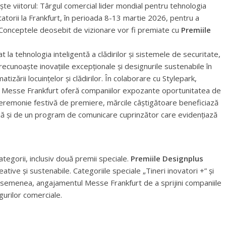
ește viitorul: Târgul comercial lider mondial pentru tehnologia
vizitatorii la Frankfurt, în perioada 8-13 martie 2026, pentru a
. Conceptele deosebit de vizionare vor fi premiate cu
Premiile
t la tehnologia inteligentă a clădirilor și sistemele de securitate,
recunoaște inovațiile excepționale și designurile sustenabile în
atizării locuințelor și clădirilor. În colaborare cu Stylepark,
gn, Messe Frankfurt oferă companiilor expozante oportunitatea de
 ceremonie festivă de premiere, mărcile câștigătoare beneficiază
lă și de un program de comunicare cuprinzător care evidențiază
tegorii, inclusiv două premii speciale.
Premiile Designplus
ative și sustenabile. Categoriile speciale „Tineri inovatori +” și
 asemenea, angajamentul Messe Frankfurt de a sprijini companiile
gurilor comerciale.