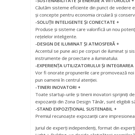
-SUSTENABILITATE ȘI ENERGIE A VIITORULUI +
Căutăm sisteme eficiente din punct de vedere ene
și concepte pentru economia circulară și conserv
-SOLUȚII INTELIGENTE ȘI CONECTATE +
Produse și sisteme care valorifică un nou potențial
rețelelor inteligente.
-DESIGN DE ILUMINAT ȘI ATMOSFERĂ +
Accentul se pune aici pe corpuri de iluminat și s
instrumente de proiectare a iluminatului.
-EXPERIENȚA UTILIZATORULUI ȘI INTEGRAREA 
Vor fi onorate propunerile care promovează noi me
pun oamenii în centrul atenției.
-TINERI INOVATORI +
Toate startup-urile și tinerii inovatori sprijiniț
expozanții din Zona Design Tânăr, sunt eligibili să
-STAND EXPOZIȚIONAL SUSTENABIL +
Premiul recunoaște expozanții care impresionea
Juriul de experți independenți, format din experți