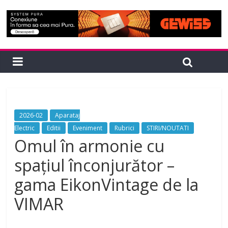
2026-02
Aparataj
Electric
Editii
Eveniment
Rubrici
STIRI/NOUTATI
Omul în armonie cu
spațiul înconjurător –
gama EikonVintage de la
VIMAR