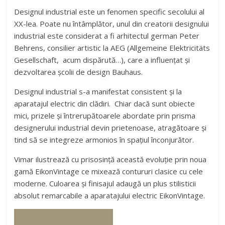
Designul industrial este un fenomen specific secolului al
XX-lea. Poate nu întâmplător, unul din creatorii designului
industrial este considerat a fi arhitectul german Peter
Behrens, consilier artistic la AEG (Allgemeine Elektricitäts
Gesellschaft, acum dispărută…), care a influențat și
dezvoltarea școlii de design Bauhaus.
Designul industrial s-a manifestat consistent și la
aparatajul electric din clădiri. Chiar dacă sunt obiecte
mici, prizele și întrerupătoarele abordate prin prisma
designerului industrial devin prietenoase, atragătoare și
tind să se integreze armonios în spațiul înconjurător.
Vimar ilustrează cu prisosință această evoluție prin noua
gamă EikonVintage ce mixează contururi clasice cu cele
moderne. Culoarea și finisajul adaugă un plus stilisticii
absolut remarcabile a aparatajului electric EikonVintage.