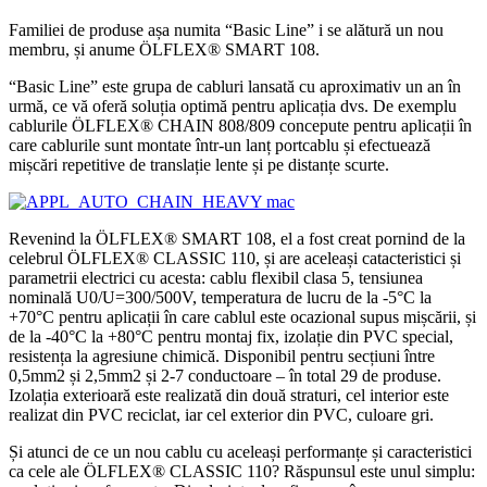
Familiei de produse așa numita “Basic Line” i se alătură un nou
membru, și anume ÖLFLEX® SMART 108.
“Basic Line” este grupa de cabluri lansată cu aproximativ un an în
urmă, ce vă oferă soluția optimă pentru aplicația dvs. De exemplu
cablurile ÖLFLEX® CHAIN 808/809 concepute pentru aplicații în
care cablurile sunt montate într-un lanț portcablu și efectuează
mișcări repetitive de translație lente și pe distanțe scurte.
Revenind la ÖLFLEX® SMART 108, el a fost creat pornind de la
celebrul ÖLFLEX® CLASSIC 110, și are aceleași catacteristici și
parametrii electrici cu acesta: cablu flexibil clasa 5, tensiunea
nominală U0/U=300/500V, temperatura de lucru de la -5°C la
+70°C pentru aplicații în care cablul este ocazional supus mișcării, și
de la -40°C la +80°C pentru montaj fix, izolație din PVC special,
resistența la agresiune chimică. Disponibil pentru secțiuni între
0,5mm2 și 2,5mm2 și 2-7 conductoare – în total 29 de produse.
Izolația exterioară este realizată din două straturi, cel interior este
realizat din PVC reciclat, iar cel exterior din PVC, culoare gri.
Și atunci de ce un nou cablu cu aceleași performanțe și caracteristici
ca cele ale ÖLFLEX® CLASSIC 110? Răspunsul este unul simplu: