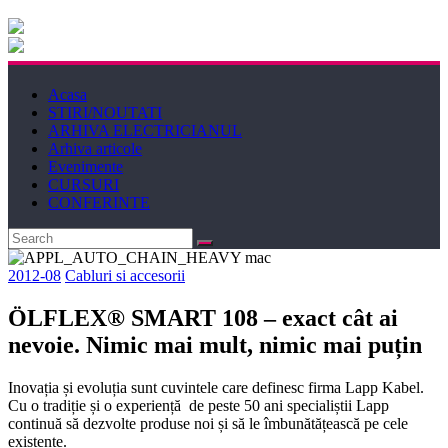
Electricianul
Revista
Acasa
Electricianul
STIRI/NOUTATI
ARHIVA ELECTRICIANUL
Arhiva articole
Evenimente
CURSURI
CONFERINTE
2012-08
Cabluri si accesorii
ÖLFLEX® SMART 108 – exact cât ai
nevoie. Nimic mai mult, nimic mai puțin
Inovația și evoluția sunt cuvintele care definesc firma Lapp Kabel.
Cu o tradiție și o experiență de peste 50 ani specialiștii Lapp
continuă să dezvolte produse noi și să le îmbunătățească pe cele
existente.