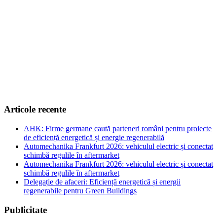
Articole recente
AHK: Firme germane caută parteneri români pentru proiecte
de eficiență energetică și energie regenerabilă
Automechanika Frankfurt 2026: vehiculul electric și conectat
schimbă regulile în aftermarket
Automechanika Frankfurt 2026: vehiculul electric și conectat
schimbă regulile în aftermarket
Delegație de afaceri: Eficiență energetică și energii
regenerabile pentru Green Buildings
Publicitate