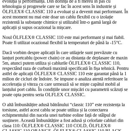
evoluția și performanța. Din dorința de a fi mereu în pas cu
tehnologia și progresele care se fac în acest sens în industrie și
ÖLFLEX® CLASSIC 110 a evoluat și a devenit mai performant. În
acest moment nu mai este doar un cablu flexibil cu o izolație
rezistentă la substanțe chimice și utilizabil într-o gamă largă de
aplicații și supus ocazional la mișcare.
Noul ÖLFLEX® CLASSIC 110 este mai performant și mai fiabil.
Poate fi utilizat ocazional flexibil la temperaturi de până la -15°C.
Dacă vorbim despre aplicații în care utilajele sunt prevăzute cu
lanțuri portcablu (power chain) ce au distanța de deplasare de maxin
5m, atunci putem utiliza și cablurile ÖLFLEX® CLASSIC 110,
respectând raza de curbură maximă specificată în fișa tehnică. Pentru
astfel de aplicații ÖLFLEX® CLASSIC 110 este garantat până la 1
milion de cicluri de îndoire. Se impune o analiza atentă referitoare la
accelerația și viteza cu care urmează să se miște capătul mobil al
lanțului port cablu. În condițiile unor mișcări cu parametrii scăzuți se
poate opta pentru seria OLFLEX CLASSIC.
O altă îmbunătățire adusă bătrânului “classic 110” este rezistența la
torsiune, astfel acest cablu se poate utiliza și la conectarea
echipmentului din nacela unei turbine eoline față de stâlpul de
susținere. Această îmbunătățire a fost adusă și celorlate cabluri din
clasa 110: ÖLFLEX® CLASSIC 110 COLD, ÖLFLEX®
CLASSIC 110 ORANGE, ÖLFLEX® CLASSIC 110 BLACK