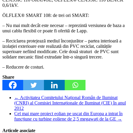
0,6/1kV.
ÖLFLEX® SMART 108: de trei ori SMART:
– Nu mai mult decât este necesar – reprezintă versiunea de baza a
unui cablu flexibil ce poate fi oferită de Lapp.
– Reciclarea protejează mediul înconjurător – partea interioară a
izolației exterioare este realizată din PVC reciclat, calitățile
superioare nefiind modificate. Cele două straturi de PVC sunt
solidare mecanic fiind extrudate într-o singură trecere.
– Reducere de costuri.
Share
←
Activitatea Comitetului Național Român de Iluminat
(CNRI) al Comisiei Internaționale de Iluminat (CIE) în anul
2012
Cel mai mare proiect eolian pe uscat din Europa a intrat în
funcțiune cu turbine eoliene de 2,5 megawați de la GE
→
Articole asociate