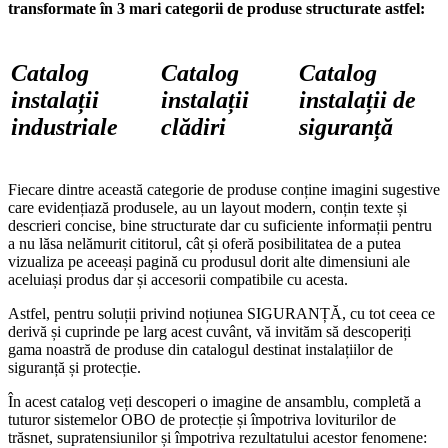
transformate în 3 mari categorii de produse structurate astfel:
Catalog
Catalog
Catalog
instalații
instalații
instalații de
industriale
clădiri
siguranță
Fiecare dintre această categorie de produse conține imagini sugestive
care evidențiază produsele, au un layout modern, conțin texte și
descrieri concise, bine structurate dar cu suficiente informații pentru
a nu lăsa nelămurit cititorul, cât și oferă posibilitatea de a putea
vizualiza pe aceeași pagină cu produsul dorit alte dimensiuni ale
aceluiași produs dar și accesorii compatibile cu acesta.
Astfel, pentru soluții privind noțiunea SIGURANȚĂ, cu tot ceea ce
derivă și cuprinde pe larg acest cuvânt, vă invităm să descoperiți
gama noastră de produse din catalogul destinat instalațiilor de
siguranță și protecție.
În acest catalog veți descoperi o imagine de ansamblu, completă a
tuturor sistemelor OBO de protecție și împotriva loviturilor de
trăsnet, supratensiunilor și împotriva rezultatului acestor fenomene: