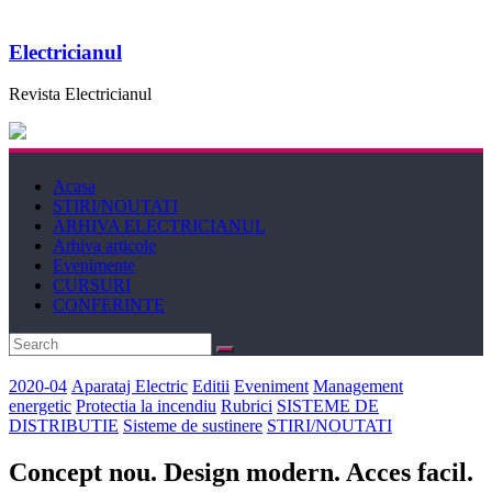
Electricianul
Revista Electricianul
Acasa
STIRI/NOUTATI
ARHIVA ELECTRICIANUL
Arhiva articole
Evenimente
CURSURI
CONFERINTE
2020-04
Aparataj Electric
Editii
Eveniment
Management
energetic
Protectia la incendiu
Rubrici
SISTEME DE
DISTRIBUTIE
Sisteme de sustinere
STIRI/NOUTATI
Concept nou. Design modern. Acces facil.