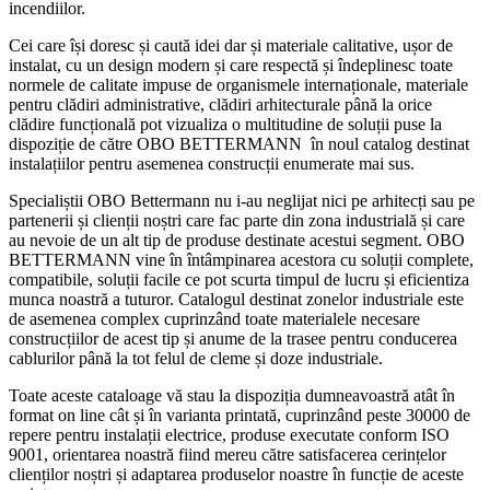
incendiilor.
Cei care își doresc și caută idei dar și materiale calitative, ușor de
instalat, cu un design modern și care respectă și îndeplinesc toate
normele de calitate impuse de organismele internaționale, materiale
pentru clădiri administrative, clădiri arhitecturale până la orice
clădire funcțională pot vizualiza o multitudine de soluții puse la
dispoziție de către OBO BETTERMANN în noul catalog destinat
instalațiilor pentru asemenea construcții enumerate mai sus.
Specialiștii OBO Bettermann nu i-au neglijat nici pe arhitecți sau pe
partenerii și clienții noștri care fac parte din zona industrială și care
au nevoie de un alt tip de produse destinate acestui segment. OBO
BETTERMANN vine în întâmpinarea acestora cu soluții complete,
compatibile, soluții facile ce pot scurta timpul de lucru și eficientiza
munca noastră a tuturor. Catalogul destinat zonelor industriale este
de asemenea complex cuprinzând toate materialele necesare
construcțiilor de acest tip și anume de la trasee pentru conducerea
cablurilor până la tot felul de cleme și doze industriale.
Toate aceste cataloage vă stau la dispoziția dumneavoastră atât în
format on line cât și în varianta printată, cuprinzând peste 30000 de
repere pentru instalații electrice, produse executate conform ISO
9001, orientarea noastră fiind mereu către satisfacerea cerințelor
clienților noștri și adaptarea produselor noastre în funcție de aceste