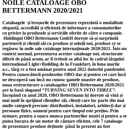
NOILE CATALOAGE OBO
BETTERMANN 2020/2021
Cataloagele și broșurile de prezentare reprezintă o modalitate
elegantă, accesibilă și eficientă de informare a consumatorilor
cu privire la produsele și serviciile oferite de către o companie.
Holdingul OBO Bettermann GmbH dorește să-și surprindă
partenerii și clienții săi cu produse și soluții noi, produse ce se
regăsesc în noile sale cataloage internaționale 2020/2021.
Într-un
context normal, prezentarea acestor cataloage noi, structurate
diferit de până acum, ar fi trebuit sa aibă loc în cadrul târgului
internațional Light+Building de la Frankfurt, în luna martie
a.c., târg ce a fost amânat pentru anul 2022 datorită pandemiei.
Pentru cunoscătorii produselor OBO dar și pentru cei care încă
ne descoperă sau încă nu cunosc gamele noastre de produse,
noua restructurare a cataloagelor OBO Bettermann 2020/2021
are la bază sloganul
“TURNING SEVEN INTO THREE”.
Începând cu anul 2020, OBO Bettermann își dorește să vină și
mai mult în sprijinul clienților săi, clienți care fac parte din mai
multe categorii precum: distribuitori, instalatori, arhitecți dar și
persoane fizice, oameni pentru care timpul este prețios.
Prin
urmare, pentru a ușura munca partenerilor noștri și pentru a se
putea bucura de un motor de căutare eficient, cele 7 cataloage
de prezentare produse deținute până în prezent au fost