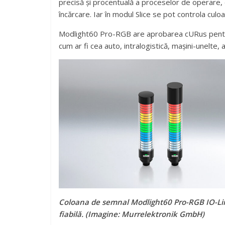
precisă și procentuală a proceselor de operare, 
încărcare. Iar în modul Slice se pot controla culo
Modlight60 Pro-RGB are aprobarea cURus pentru pi
cum ar fi cea auto, intralogistică, mașini-unelte,
Coloana de semnal Modlight60 Pro-RGB IO-Link
fiabilă. (
Imagine: Murrelektronik GmbH)