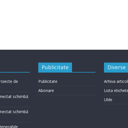
Publicitate
Diverse
roiecte de
Publicitate
Arhiva artico
Abonare
Lista etichet
conectat schimbă
Utile
conectat schimbă
egenerabile