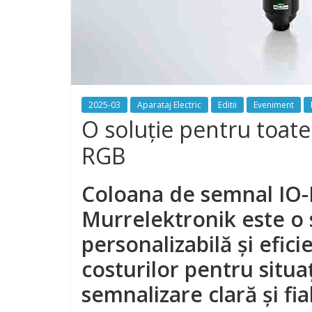
2025-03
Aparataj Electric
Editii
Eveniment
O soluție pentru toate 
RGB
Coloana de semnal IO-
Murrelektronik este o s
personalizabilă și efic
costurilor pentru situaț
semnalizare clară și fia