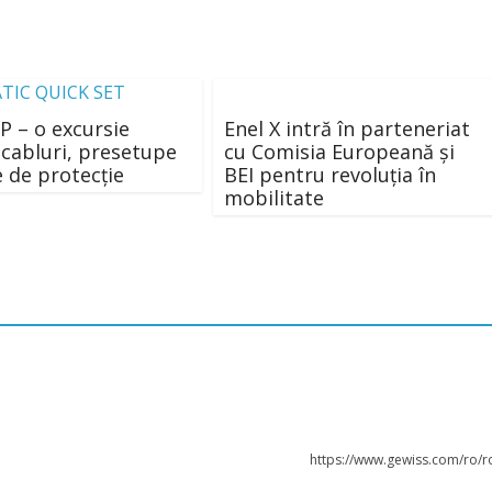
 – o excursie
Enel X intră în parteneriat
 cabluri, presetupe
cu Comisia Europeană și
e de protecție
BEI pentru revoluția în
mobilitate
https://www.gewiss.com/ro/r