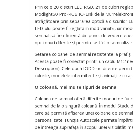
Prin cele 20 discuri LED RGB, 21 de culori regla
Modlight60 Pro-RGB IO-Link de la Murrelektronik 
atrăgătoare prin separarea optică a discurilor LE
LED-ului poate fi reglată în mod variabil, iar mo
semnal să fie eficientă din punct de vedere ener
opt tonuri diferite și permite astfel o semnaliza
Setarea coloanei de semnal rezistente la praf și 
Acesta poate fi conectat printr-un cablu M12 nee
Description). Cele două IODD-uri diferite permit
culorile, modelele intermitente și animațiile cu a
O coloană, mai multe tipuri de semnal
Coloana de semnal oferă diferite moduri de funcți
semnal de la o singură coloană. În modul Stack, di
care să permită afișarea unei coloane de semnal 
personalizate. Funcția Autoscale permite împărț
pe întreaga suprafață în scopul unei vizibilități 