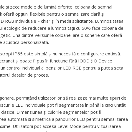
bile și zece modele de lumină diferite, coloana de semnal
oferă opțiuni flexibile pentru o semnalizare clară și
D RGB individuale – chiar și în medii solicitante. Luminozitatea
dul ecologic de reducere a luminozității cu 50% face coloana de
getic. Una dintre versiunile coloanei are o sonerie care oferă
re acustică personalizată.
stropi IP65 este simplă și nu necesită o configurare extinsă.
cranat și poate fi pus în funcțiune fără IODD (IO Device
 un control individual al benzilor LED RGB pentru a putea seta
jutorul datelor de proces.
onare, permițând utilizatorilor să realizeze mai multe tipuri de
scurile LED individuale pot fi segmentate în până la cinci unități
clasice. Dimensiunea și culorile segmentelor pot fi
irea automată și simetrică a panourilor LED pentru semnalizarea
maxime. Utilizatorii pot accesa Level Mode pentru vizualizarea