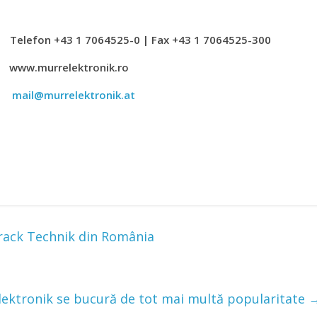
 1 7064525-0 | Fax +43 1 7064525-300
w.murrelektronik.ro
en
mail@murrelektronik.at
hrack Technik din România
lektronik se bucură de tot mai multă popularitate