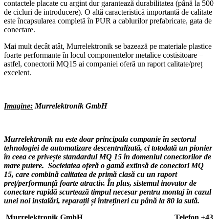
contactele placate cu argint dur garantează durabilitatea (până la 500
de cicluri de introducere). O altă caracteristică importantă de calitate
este încapsularea completă în PUR a cablurilor prefabricate, gata de
conectare.
Mai mult decât atât, Murrelektronik se bazează pe materiale plastice
foarte performante în locul componentelor metalice costisitoare –
astfel, conectorii MQ15 ai companiei oferă un raport calitate/preț
excelent.
Imagine:
Murrelektronik GmbH
Murrelektronik nu este doar principala companie în sectorul
tehnologiei de automatizare descentralizată, ci totodată un pionier
în ceea ce privește standardul MQ 15 în domeniul conectorilor de
mare putere.
Societatea oferă o gamă extinsă de conectori MQ
15, care combină calitatea de primă clasă cu un raport
preț/performanță foarte atractiv.
În plus, sistemul inovator de
conectare rapidă scurtează timpul necesar pentru montaj în cazul
unei noi instalări, reparații și întrețineri cu până la 80 la sută.
Murrelektronik GmbH Telefon +43