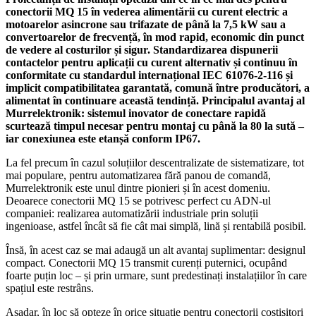
conectorii MQ 15 în vederea alimentării cu curent electric a
motoarelor asincrone sau trifazate de până la 7,5 kW sau a
convertoarelor de frecvență, în mod rapid, economic din punct
de vedere al costurilor și sigur. Standardizarea dispunerii
contactelor pentru aplicații cu curent alternativ și continuu în
conformitate cu standardul internațional IEC 61076-2-116 și
implicit compatibilitatea garantată, comună între producători, a
alimentat în continuare această tendință. Principalul avantaj al
Murrelektronik: sistemul inovator de conectare rapidă
scurtează timpul necesar pentru montaj cu până la 80 la sută –
iar conexiunea este etanșă conform IP67.
La fel precum în cazul soluțiilor descentralizate de sistematizare, tot
mai populare, pentru automatizarea fără panou de comandă,
Murrelektronik este unul dintre pionieri și în acest domeniu.
Deoarece conectorii MQ 15 se potrivesc perfect cu ADN-ul
companiei: realizarea automatizării industriale prin soluții
ingenioase, astfel încât să fie cât mai simplă, lină și rentabilă posibil.
Însă, în acest caz se mai adaugă un alt avantaj suplimentar: designul
compact. Conectorii MQ 15 transmit curenți puternici, ocupând
foarte puțin loc – și prin urmare, sunt predestinați instalațiilor în care
spațiul este restrâns.
Așadar, în loc să opteze în orice situație pentru conectorii costisitori