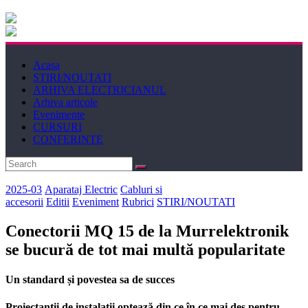
Electricianul
Revista
Acasa
Electricianul
STIRI/NOUTATI
ARHIVA ELECTRICIANUL
Arhiva articole
Evenimente
CURSURI
CONFERINTE
2025-03
Aparataj Electric
Cabluri si
accesorii
Editii
Eveniment
Rubrici
STIRI/NOUTATI
Conectorii MQ 15 de la Murrelektronik
se bucură de tot mai multă popularitate
Un standard și povestea sa de succes
Proiectanții de instalații optează din ce în ce mai des pentru