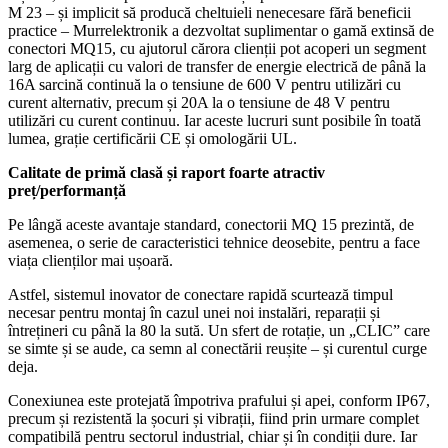
M 23 – și implicit să producă cheltuieli nenecesare fără beneficii
practice – Murrelektronik a dezvoltat suplimentar o gamă extinsă de
conectori MQ15, cu ajutorul cărora clienții pot acoperi un segment
larg de aplicații cu valori de transfer de energie electrică de până la
16A sarcină continuă la o tensiune de 600 V pentru utilizări cu
curent alternativ, precum și 20A la o tensiune de 48 V pentru
utilizări cu curent continuu. Iar aceste lucruri sunt posibile în toată
lumea, grație certificării CE și omologării UL.
Calitate de primă clasă și raport foarte atractiv
preț/performanță
Pe lângă aceste avantaje standard, conectorii MQ 15 prezintă, de
asemenea, o serie de caracteristici tehnice deosebite, pentru a face
viața clienților mai ușoară.
Astfel, sistemul inovator de conectare rapidă scurtează timpul
necesar pentru montaj în cazul unei noi instalări, reparații și
întrețineri cu până la 80 la sută. Un sfert de rotație, un „CLIC” care
se simte și se aude, ca semn al conectării reușite – și curentul curge
deja.
Conexiunea este protejată împotriva prafului și apei, conform IP67,
precum și rezistentă la șocuri și vibrații, fiind prin urmare complet
compatibilă pentru sectorul industrial, chiar și în condiții dure. Iar