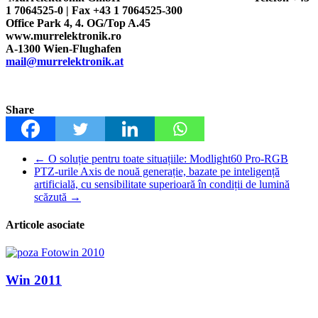
1 7064525-0 | Fax +43 1 7064525-300
Office Park 4, 4. OG/Top A.45
www.murrelektronik.ro
A-1300 Wien-Flughafen
mail@murrelektronik.at
Share
←
O soluție pentru toate situațiile: Modlight60 Pro-RGB
PTZ-urile Axis de nouă generație, bazate pe inteligență
artificială, cu sensibilitate superioară în condiții de lumină
scăzută
→
Articole asociate
Win 2011