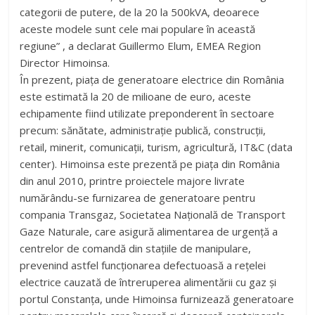
categorii de putere, de la 20 la 500kVA, deoarece
aceste modele sunt cele mai populare în această
regiune” , a declarat Guillermo Elum, EMEA Region
Director Himoinsa.
În prezent, piața de generatoare electrice din România
este estimată la 20 de milioane de euro, aceste
echipamente fiind utilizate preponderent în sectoare
precum: sănătate, administrație publică, construcții,
retail, minerit, comunicații, turism, agricultură, IT&C (data
center). Himoinsa este prezentă pe piața din România
din anul 2010, printre proiectele majore livrate
numărându-se furnizarea de generatoare pentru
compania Transgaz, Societatea Națională de Transport
Gaze Naturale, care asigură alimentarea de urgență a
centrelor de comandă din stațiile de manipulare,
prevenind astfel funcționarea defectuoasă a rețelei
electrice cauzată de întreruperea alimentării cu gaz și
portul Constanța, unde Himoinsa furnizează generatoare