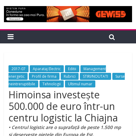
2017-07
Aparataj Electric
Editii
Management
energetic
Profil de firma
Rubrici
STIRI/NOUTATI
Surse
neintreruptibile
Tehnologii
Ultimul numar
Himoinsa investește
500.000 de euro într-un
centru logistic la Chiajna
• Centrul logistic are o suprafață de peste 1.500 mp
și
deservește piețele din Europa de Est.