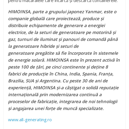
pentru macaralele care încarcă și descarcă containerele.
HIMOINSA, parte a grupului japonez Yanmar, este o
com
panie globală care proiectează, produce și
distribuie echipa
mente de generare a energiei
electrice, de la seturi de genera
toare pe motorină și
gaz, turnuri de iluminat și panouri de co
mandă până
la generatoare hibride și seturi de
generatoare
pregătite să fie încorporate în sistemele
de energie solară.
HIMOINSA este în prezent activă în
peste 100 de țări, pe cinci
continente și deține 8
fabrici de producție în China, India, Spania,
Franța,
Brazilia, SUA și Argentina. Cu peste 30 de ani de
expe
riență, HIMOINSA și-a câștigat o solidă reputație
internațională
prin modernizarea continuă a
proceselor de fabricație, integrarea
de noi tehnologii
și angajarea unei forțe de muncă specializate.
www.all-generating.ro