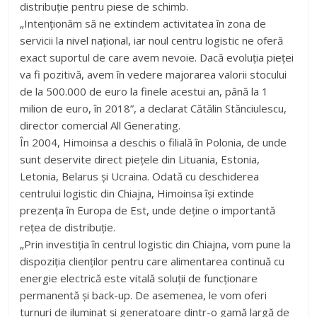
distribuție pentru piese de schimb.
„Intenționăm să ne extindem activitatea în zona de
servicii la nivel național, iar noul centru logistic ne oferă
exact suportul de care avem nevoie. Dacă evoluția pieței
va fi pozitivă, avem în vedere majorarea valorii stocului
de la 500.000 de euro la finele acestui an, până la 1
milion de euro, în 2018”, a declarat Cătălin Stănciulescu,
director comercial All Generating.
În 2004, Himoinsa a deschis o filială în Polonia, de unde
sunt deservite direct piețele din Lituania, Estonia,
Letonia, Belarus și Ucraina. Odată cu deschiderea
centrului logistic din Chiajna, Himoinsa își extinde
prezența în Europa de Est, unde deține o importantă
rețea de distribuție.
„Prin investiția în centrul logistic din Chiajna, vom pune la
dispoziția clienților pentru care alimentarea continuă cu
energie electrică este vitală soluții de funcționare
permanentă și back-up. De asemenea, le vom oferi
turnuri de iluminat și generatoare dintr-o gamă largă de