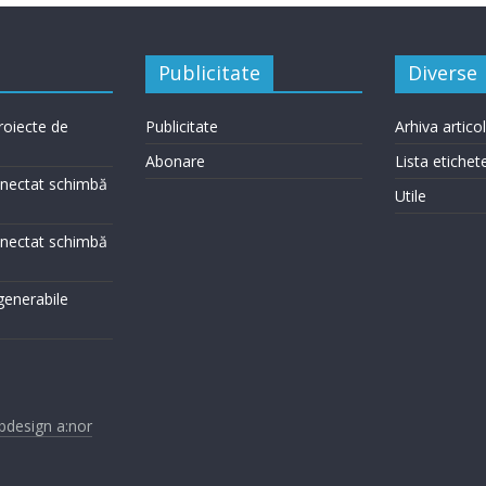
Publicitate
Diverse
roiecte de
Publicitate
Arhiva artico
Abonare
Lista etichet
conectat schimbă
Utile
conectat schimbă
egenerabile
design a:nor