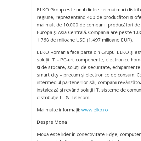
ELKO Group este unul dintre cei mai mari distribu
regiune, reprezentând 400 de producători și ofe
mai mult de 10.000 de companii, producători de ca
Europa și Asia Centrală. Compania are peste 1.000 
1.768 de milioane USD (1.497 milioane EUR).
ELKO Romania face parte din Grupul ELKO și este 
soluții IT – PC-uri, componente, electronice home
și de stocare, soluții de securitate, echipamente 
smart city – precum și electronice de consum. C
intermediul partenerilor săi, companii revânzătoar
instalează și revând soluții IT, sisteme de comu
distribuție IT & Telecom.
Mai multe informații:
www.elko.ro
Despre Moxa
Moxa este lider în conectivitate Edge, computere 