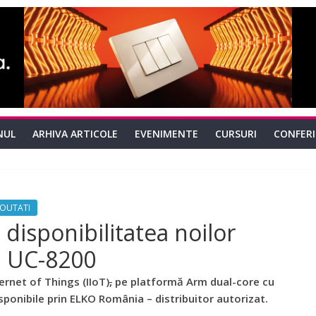
NUL
ARHIVA ARTICOLE
EVENIMENTE
CURSURI
CONFER
NOUTATI
isponibilitatea noilor
a UC-8200
ernet of Things (IIoT)
,
pe platformă Arm dual-core cu
sponibile prin ELKO România – distribuitor autorizat.