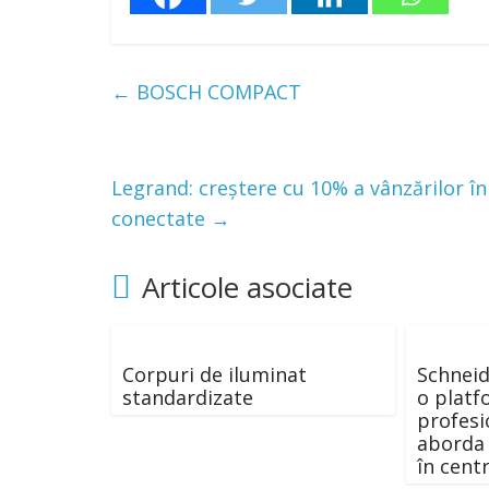
←
BOSCH COMPACT
Legrand: creștere cu 10% a vânzărilor î
conectate
→
Articole asociate
Corpuri de iluminat
Schneid
standardizate
o platf
profesi
aborda 
în cent