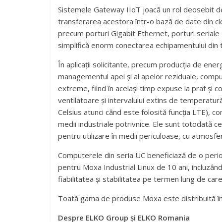
Sistemele Gateway IIoT joacă un rol deosebit de 
transferarea acestora într-o bază de date din cl
precum porturi Gigabit Ethernet, porturi seriale 
simplifică enorm conectarea echipamentului din te
În aplicații solicitante, precum producția de energ
managementul apei și al apelor reziduale, comp
extreme, fiind în același timp expuse la praf și co
ventilatoare și intervalului extins de temperatur
Celsius atunci când este folosită funcția LTE), 
medii industriale potrivnice. Ele sunt totodată c
pentru utilizare în medii periculoase, cu atmosfer
Computerele din seria UC beneficiază de o perio
pentru Moxa Industrial Linux de 10 ani, incluzând 
fiabilitatea și stabilitatea pe termen lung de care
Toată gama de produse Moxa este distribuită în
Despre ELKO Group și ELKO Romania