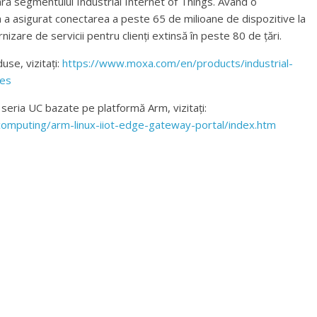
ră segmentului Industrial Internet of Things. Având o
 a asigurat conectarea a peste 65 de milioane de dispozitive la
rnizare de servicii pentru clienți extinsă în peste 80 de țări.
use, vizitați:
https://www.moxa.com/en/products/industrial-
ies
seria UC bazate pe platformă Arm, vizitați:
computing/arm-linux-iiot-edge-gateway-portal/index.htm