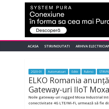
ACASA
STIRI/NOUTATI
ARHIVA ELECTRICIA
2020-01
Automatizari
Editii
Rubrici
STIRI/
ELKO Romania anunță d
Gateway-uri IIoT Mox
Noile gateway-uri rugged Moxa Industrial Int
conectivitate 4G LTE/Wi-Fi, urmează să fie di