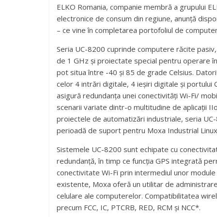
ELKO Romania, companie membră a grupului ELKO u
electronice de consum din regiune, anunță dispo
– ce vine în completarea portofoliul de compute
Seria UC-8200 cuprinde computere răcite pasiv,
de 1 GHz și proiectate special pentru operare în 
pot situa între -40 și 85 de grade Celsius. Datori
celor 4 intrări digitale, 4 ieșiri digitale și portu
asigură redundanța unei conectivități Wi-Fi/ mobi
scenarii variate dintr-o multitudine de aplicații 
proiectele de automatizări industriale, seria UC
perioadă de suport pentru Moxa Industrial Linux
Sistemele UC-8200 sunt echipate cu conectivitat
redundanță, în timp ce funcția GPS integrată per
conectivitate Wi-Fi prin intermediul unor module
existente, Moxa oferă un utilitar de administrare,
celulare ale computerelor. Compatibilitatea wirel
precum FCC, IC, PTCRB, RED, RCM și NCC*.