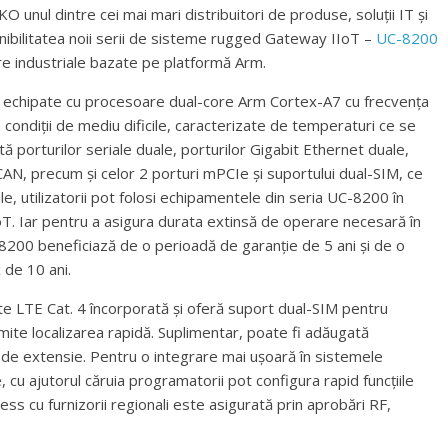
nul dintre cei mai mari distribuitori de produse, soluții IT și
nibilitatea noii serii de sisteme rugged Gateway IIoT –
UC-8200
re industriale bazate pe platformă Arm.
 echipate cu procesoare dual-core Arm Cortex-A7 cu frecvența
condiții de mediu dificile, caracterizate de temperaturi ce se
tă porturilor seriale duale, porturilor Gigabit Ethernet duale,
lui CAN, precum și celor 2 porturi mPCIe și suportului dual-SIM, ce
le, utilizatorii pot folosi echipamentele din seria UC-8200 în
IIoT. Iar pentru a asigura durata extinsă de operare necesară în
-8200 beneficiază de o perioadă de garanție de 5 ani și de o
 de 10 ani.
e LTE Cat. 4 încorporată și oferă suport dual-SIM pentru
mite localizarea rapidă. Suplimentar, poate fi adăugată
 de extensie. Pentru o integrare mai ușoară în sistemele
 cu ajutorul căruia programatorii pot configura rapid funcțiile
ess cu furnizorii regionali este asigurată prin aprobări RF,