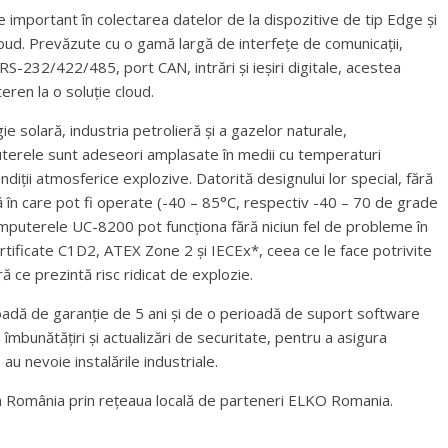
important în colectarea datelor de la dispozitive de tip Edge și
oud. Prevăzute cu o gamă largă de interfețe de comunicații,
RS-232/422/485, port CAN, intrări și ieșiri digitale, acestea
ren la o soluție cloud.
ie solară, industria petrolieră și a gazelor naturale,
uterele sunt adeseori amplasate în medii cu temperaturi
ndiții atmosferice explozive. Datorită designului lor special, fără
ă în care pot fi operate (-40 – 85°C, respectiv -40 – 70 de grade
computerele UC-8200 pot funcționa fără niciun fel de probleme în
ertificate C1D2, ATEX Zone 2 și IECEx*, ceea ce le face potrivite
ă ce prezintă risc ridicat de explozie.
adă de garanție de 5 ani și de o perioadă de suport software
îmbunătățiri și actualizări de securitate, pentru a asigura
 au nevoie instalările industriale.
 România prin rețeaua locală de parteneri ELKO Romania.