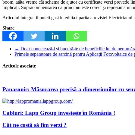
boom, atâta vreme cât schema de ajutor cu certificate verzi prevede limi
implicați. Supracompensarea ca principiu este corect și reprezintă un in
Articolul integral il puteti gasi in editia tiparita a revistei Electricianul
Share
←
Doar conectează-l și bucură-te de beneficiile lui de nenumăra
Primele separatoare de sarcină pentru Aplicații Fotovoltaice 
Articole asociate
Panasonic: Măsurarea precisă a dimensiunilor cu sen
Cabluri: Lapp Group investeşte în România !
Cât ne costă să fim verzi ?