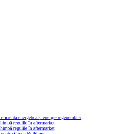
ficiență energetică și energie regenerabilă
himbă regulile în aftermarket
himbă regulile în aftermarket
le pentru Green Buildings