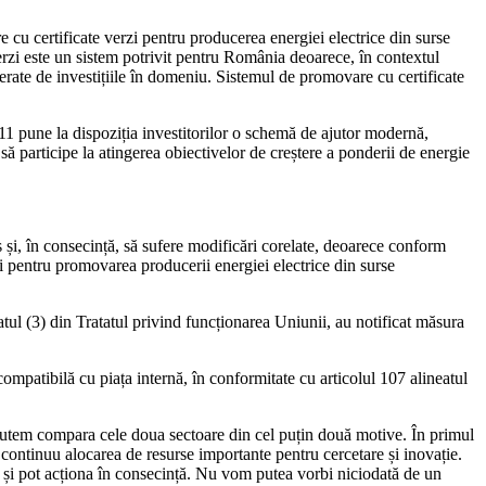
cu certificate verzi pentru producerea energiei electrice din surse
rzi este un sistem potrivit pentru România deoarece, în contextul
rate de investițiile în domeniu. Sistemul de promovare cu certificate
11 pune la dispoziția investitorilor o schemă de ajutor modernă,
 să participe la atingerea obiectivelor de creștere a ponderii de energie
s și, în consecință, să sufere modificări corelate, deoarece conform
pentru promovarea producerii energiei electrice din surse
atul (3) din Tratatul privind funcționarea Uniunii, au notificat măsura
ompatibilă cu piața internă, în conformitate cu articolul 107 alineatul
 putem compara cele doua sectoare din cel puțin două motive. În primul
ă continuu alocarea de resurse importante pentru cercetare și inovație.
ica și pot acționa în consecință. Nu vom putea vorbi niciodată de un