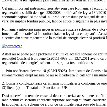
2007-2020, a fost aprobată prin Hotărârea de Guvern nr. 1069/2007.
Cel mai important instrument legislativ prin care România a făcut un p
regenerabile, stabilit de legea 220/2008 modificată de legea 139/2010 
economic național și mondial, nu produce presiune pe bugetul de stat, 
verzi nu implică fonduri publice, fapt ce aduce o siguranță în plus inves
România a întreprins pașii necesari pentru avizarea schemei de ajutor 
funcțională, lucrativă și în conformitate cu legislația europeană. Acest 
electrică din surse regenerabile în totalul de energie electrică produsă
Astfel nu se poate pune problema riscului ca această schemă de sprijin p
rezoluției Comisiei Europene C(2011) 4938 din 13.7.2011 având ca obi
regenerabile de energie”, schema de sprijin a fost notificata și:
1. Prin notificarea electronică (SANI 5925), înregistrată de Comisie la 
sus-menționată drept măsură ce nu se încadrează în categoria măsurilor 
2. Comisia concluzionează că schema notificată este conformă cu orientă
(3) litera (c) din Tratatul de Functionare UE.
Deși observăm o tentație crescută de a caracteriza acest interes ca fi
rând pentru că sectorul energetic cuprinde societăți cu înaltă calificar
În al doilea rând, schema de ajutor cu certificate verzi prevede limitări