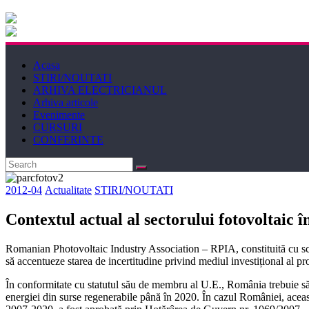
Electricianul
Revista
Acasa
Electricianul
STIRI/NOUTATI
ARHIVA ELECTRICIANUL
Arhiva articole
Evenimente
CURSURI
CONFERINTE
2012-04
Actualitate
STIRI/NOUTATI
Contextul actual al sectorului fotovoltaic
Romanian Photovoltaic Industry Association – RPIA, constituită cu scopul
să accentueze starea de incertitudine privind mediul investițional al 
În conformitate cu statutul său de membru al U.E., România trebuie să 
energiei din surse regenerabile până în 2020. În cazul României, aceast