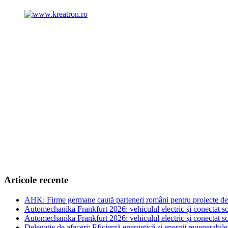
Articole recente
AHK: Firme germane caută parteneri români pentru proiecte de e
Automechanika Frankfurt 2026: vehiculul electric și conectat sc
Automechanika Frankfurt 2026: vehiculul electric și conectat sc
Delegație de afaceri: Eficiență energetică și energii regenerabi