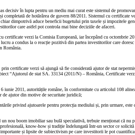
as decisiv în lupta pentru un mediu mai curat este sistemul de promovare 
și completată de hotărârea de guvern 88/2011. Sistemul cu certificate ve
chiar dimpotrivă aduce beneficii bugetului prin taxele și impozitele gene
titorilor care astfel pot controla mai bine deciziile de afaceri.
cu certificate verzi la Comisia Europeană, iar începând cu octombrie 20
lucru a condus la o reacție pozitivă din partea investitorilor care doresc
 în România.
rin certificate verzi să ajungă să fie considerată ajutor de stat nepermi
ect “Ajutorul de stat SA. 33134 (2011/N) – România, Certificate verzi 
6 iunie 2011, autoritățile române, în conformitate cu articolul 108 aline
de ajutor din motive de securitate juridică;
rile privind ajutoarele pentru protecția mediului și, prin urmare, este c
ind un nou boom imobiliar sau bulă speculativă, trebuie menționat că nu
e profesională, know-how și tradiție îndelungată într-un sector ce solicit
 importante și lipsite de subiectivism pe care investitorii le pot cuantif