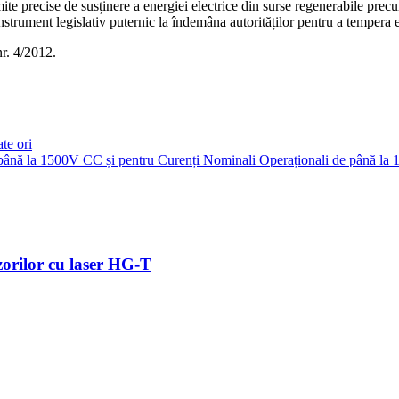
te precise de susținere a energiei electrice din surse regenerabile precum
strument legislativ puternic la îndemâna autorităților pentru a tempera ev
 nr. 4/2012.
te ori
de până la 1500V CC și pentru Curenți Nominali Operaționali de până l
zorilor cu laser HG-T