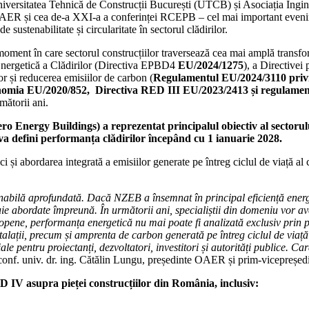
rsitatea Tehnică de Construcții București (UTCB) și Asociația Inginer
AER și cea de-a XXI-a a conferinței RCEPB – cel mai important evenime
 sustenabilitate și circularitate în sectorul clădirilor.
moment în care sectorul construcțiilor traversează cea mai amplă transfor
Energetică a Clădirilor (Directiva EPBD4
EU/2024/1275
), a Directivei
r și reducerea emisiilor de carbon (
Regulamentul EU/2024/3110 privi
omia EU/2020/852, Directiva RED III EU/2023/2413 și regulam
mătorii ani.
Energy Buildings) a reprezentat principalul obiectiv al sectorului
 defini performanța clădirilor începând cu 1 ianuarie 2028.
i abordarea integrată a emisiilor generate pe întreg ciclul de viață al cl
tenabilă aprofundată. Dacă NZEB a însemnat în principal eficiență ener
rebuie abordate împreună. În următorii ani, specialiștii din domeniu vo
uropene, performanța energetică nu mai poate fi analizată exclusiv prin
 instalații, precum și amprenta de carbon generată pe întreg ciclul de via
e pentru proiectanți, dezvoltatori, investitori și autorități publice. C
 conf. univ. dr. ing. Cătălin Lungu, președinte OAER și prim-vicepreșed
PBD IV asupra pieței construcțiilor din România, inclusiv: