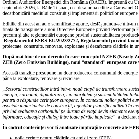
Ordinul Auditorilor Energetici din România (OAER), împreună cu Unive
septembrie 2026, la Băile Tușnad, cea de-a noua ediție a Caravanei O
decarbonizării mediului construit și implementării politicilor europene de
Edițiile din acest an au o semnificație aparte, desfășurându-se într-un 
finală de transpunere a noii Directive Europene privind Performanța 
precum și alte reglementări europene privind sustenabilitatea produselo
Regulamentul ESRS EU/2023/2772, Regulamentul privind taxon
proiectate, construite, renovate, exploatate și dezafectate clădirile în ur
După mai bine de un deceniu în care conceptul NZEB (Nearly Zero 
ZEB (Zero Emission Buildings), noul ”standard” european care va
Această tranziție presupune nu doar reducerea consumului de energie ci ș
până la exploatare, renovare și reciclare.
„Sectorul construcțiilor intră într-o nouă etapă de transformare sus
energia, carbonul, digitalizarea, circularitatea și sustenabilitatea t
pentru a răspunde cerințelor europene. În contextul noilor politici e
asociate materialelor de construcții, agenților frigorifici utilizați în
privind evaluarea carbonului pe durata de viață devin elemente esențial
informare, educație și dialog între toate părțile implicate”
, a declarat
În cadrul conferinței vor fi analizate implicațiile concrete ale E
noile cerințe pentru clădirile cu emisii zero (ZEB);