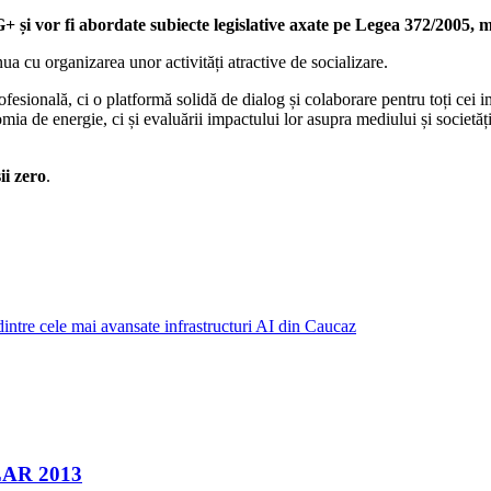
RG+ și vor fi abordate subiecte legislative axate pe Legea 372/200
 cu organizarea unor activități atractive de socializare.
ală, ci o platformă solidă de dialog și colaborare pentru toți cei impl
 de energie, ci și evaluării impactului lor asupra mediului și societăți
ii zero
.
intre cele mai avansate infrastructuri AI din Caucaz
OLAR 2013