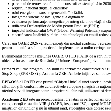
parcursul de renovare a fondului construit existent până în 203
registrul național digital al clădirilor;
rolul energiei din surse regenerabile în clădiri;
integrarea sistemelor inteligente și a digitalizării;
evaluarea performanței energetice pe întreg ciclul de viață al cl
utilizarea Declarațiilor de Mediu pentru Produse (EPD);
impactul indicatorului GWP (Global Warming Potential) asupra s
electrificarea încălzirii și răcirii prin tehnologii cu emisii reduse
Caravana OAER 2026 va reuni experți din mediul academic, reprezentanți a
pentru a identifica soluții practice de implementare a noilor cerințe e
Evenimentul continuă misiunea OAER, UTCB și AIIR de a sprijini transfo
obiectivelor asumate de România și Uniunea Europeană privind neutral
Prima zi va urma programul obișnuit cu dezbaterea conceptelor NZEB & 
Stop Shop (EPB-OSS) și Academia ZEB. Ambele inițiative sunt dezvo
EPB-OSS al OAER
este primul “Ghișeu Unic” al unei asociații profes
clădirilor și în conformitate cu directivele europene și legislația naționa
oferind servicii integrate pentru proprietarii, chiriașii, utilizatorii și d
Academia ZEB
este un proiect destinat pregătirii și perfecționăr
cu experiență vasta din AIIR și OAER, inspectori ISC, experți MDLPA etc.
maiștrilor, diriginților și nu în ultimul rând, studenților care doresc să