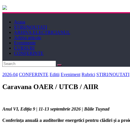
Electricianul
Acasa
Revista
STIRI/NOUTATI
Electricianul
ARHIVA ELECTRICIANUL
Arhiva articole
Evenimente
CURSURI
CONFERINTE
2026-04
CONFERINTE
Editii
Eveniment
Rubrici
STIRI/NOUTATI
Caravana OAER / UTCB / AIIR
Anul VI, Ediția 9 | 11-13 septembrie 2026 | Băile Tușnad
Conferința anuală a auditorilor energetici pentru clădiri și a p