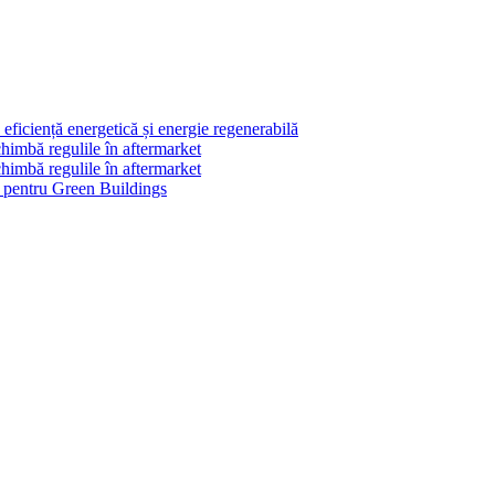
ficiență energetică și energie regenerabilă
himbă regulile în aftermarket
himbă regulile în aftermarket
le pentru Green Buildings