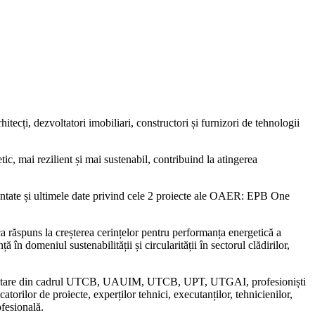
tecți, dezvoltatori imobiliari, constructori și furnizori de tehnologii
, mai rezilient și mai sustenabil, contribuind la atingerea
entate și ultimele date privind cele 2 proiecte ale OAER: EPB One
 ca răspuns la creșterea cerințelor pentru performanța energetică a
 în domeniul sustenabilității și circularității în sectorul clădirilor,
 universitare din cadrul UTCB, UAUIM, UTCB, UPT, UTGAI, profesioniști
orilor de proiecte, experților tehnici, executanților, tehnicienilor,
ofesională.