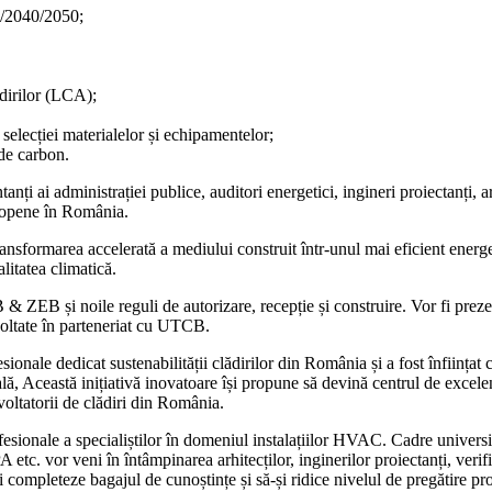
0/2040/2050;
ădirilor (LCA);
elecției materialelor și echipamentelor;
 de carbon.
i administrației publice, auditori energetici, ingineri proiectanți, arhi
uropene în România.
rmarea accelerată a mediului construit într-unul mai eficient energetic
itatea climatică.
ZEB și noile reguli de autorizare, recepție și construire. Vor fi prez
ltate în parteneriat cu UTCB.
ionale dedicat sustenabilității clădirilor din România și a fost înființat
lă, Această inițiativă inovatoare își propune să devină centrul de excelență
ezvoltatorii de clădiri din România.
ii profesionale a specialiștilor în domeniul instalațiilor HVAC. Cadre
 vor veni în întâmpinarea arhitecților, inginerilor proiectanți, verificat
-și completeze bagajul de cunoștințe și să-și ridice nivelul de pregătire pr