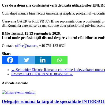
Cea de-a doua zi a conferinței va fi dedicată utilizatorilor ENE
Cum după munca bine făcută urmează și răsplata, programul va continua
Caravana OAER & RCEPB XVIII nu reprezintă doar o conferință profesion
din România care nu se va mai supune doar principiului privind economia
Băile Tușnad, 11-13 septembrie 2026.
Locul unde profesioniștii discută despre viitorul clădirilor cu emis
Contact:
office@oaer.ro
, +40 751 183 032
Share
←
Schneider Electric Romania contribuie la dezvoltarea uneia d
Revista ELECTRICIANUL nr.4/2026
→
Articole asociate
Delegație română la târgul de specialitate INTERS