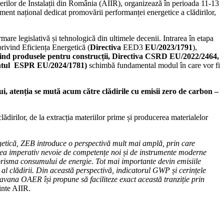
ilor de Instalații din România (AIIR), organizează în perioada 11-13
nt național dedicat promovării performanței energetice a clădirilor,
mare legislativă și tehnologică din ultimele decenii. Intrarea în etapa
 privind Eficiența Energetică (
Directiva
EED3
EU/2023/1791
),
nd produsele pentru construcții, Directiva CSRD EU/2022/2464,
entul ESPR EU/2024/1781)
schimbă fundamental modul în care vor fi
, atenția se mută acum către clădirile cu emisii zero de carbon –
ădirilor, de la extracția materiilor prime și producerea materialelor
getică, ZEB introduce o perspectivă mult mai amplă, prin care
r avea imperativ nevoie de competențe noi și de instrumente moderne
 prisma consumului de energie. Tot mai importante devin emisiile
ță al clădirii. Din această perspectivă, indicatorul GWP și cerințele
aravana OAER își propune să faciliteze exact această tranziție prin
inte AIIR.