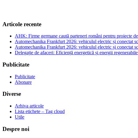
Articole recente
AHK: Firme germane caută parteneri români pentru proiecte de e
Automechanika Frankfurt 2026: vehiculul electric și conectat sc
Automechanika Frankfurt 2026: vehiculul electric și conectat sc
Delegație de afaceri: Eficiență energetică și energii regenerabi
Publicitate
Publicitate
Abonare
Diverse
Arhiva articole
Lista etichete – Tag cloud
Utile
Despre noi