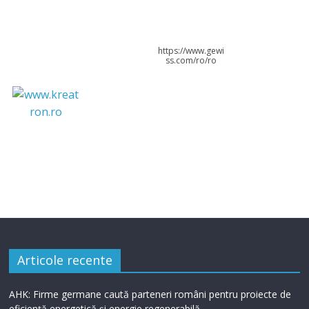
https://www.gewi
ss.com/ro/ro
Articole recente
AHK: Firme germane caută parteneri români pentru proiecte de
eficiență energetică și energie regenerabilă