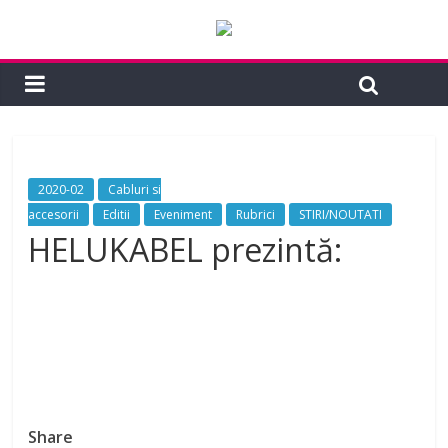
2020-02
Cabluri si
accesorii
Editii
Eveniment
Rubrici
STIRI/NOUTATI
HELUKABEL prezintă:
Share