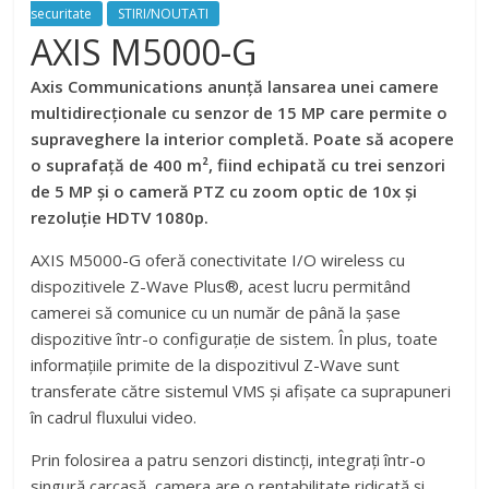
securitate
STIRI/NOUTATI
AXIS M5000-G
Axis Communications anunță lansarea unei camere
multidirecționale cu senzor de 15 MP care permite o
supraveghere la interior completă. Poate să acopere
o suprafață de 400 m², fiind echipată cu trei senzori
de 5 MP și o cameră PTZ cu zoom optic de 10x și
rezoluție HDTV 1080p.
AXIS M5000-G oferă conectivitate I/O wireless cu
dispozitivele Z-Wave Plus®, acest lucru permitând
camerei să comunice cu un număr de până la șase
dispozitive într-o configurație de sistem. În plus, toate
informațiile primite de la dispozitivul Z-Wave sunt
transferate către sistemul VMS și afișate ca suprapuneri
în cadrul fluxului video.
Prin folosirea a patru senzori distincți, integrați într-o
singură carcasă, camera are o rentabilitate ridicată și