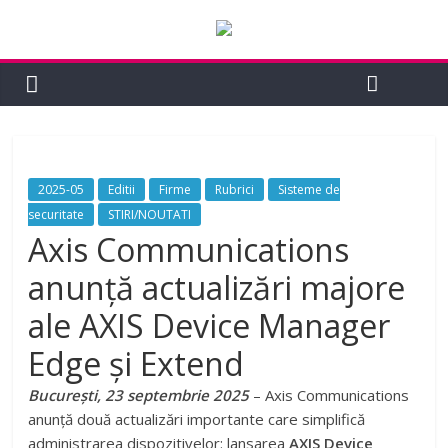
2025-05
Editii
Firme
Rubrici
Sisteme de
securitate
STIRI/NOUTATI
Axis Communications
anunță actualizări majore
ale AXIS Device Manager
Edge și Extend
București, 23 septembrie 2025
– Axis Communications
anunță două actualizări importante care simplifică
administrarea dispozitivelor: lansarea
AXIS Device