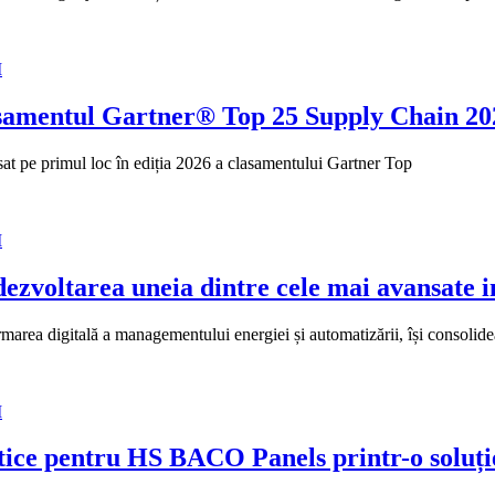
I
asamentul Gartner® Top 25 Supply Chain 202
at pe primul loc în ediția 2026 a clasamentului Gartner Top
I
ezvoltarea uneia dintre cele mai avansate i
rmarea digitală a managementului energiei și automatizării, își consolid
I
tice pentru HS BACO Panels printr-o soluție