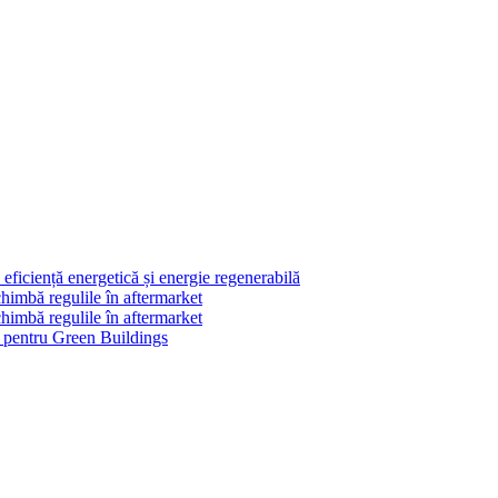
ficiență energetică și energie regenerabilă
himbă regulile în aftermarket
himbă regulile în aftermarket
le pentru Green Buildings