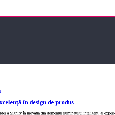
I
xcelență în design de produs
er a Signify în inovația din domeniul iluminatului inteligent, al experi