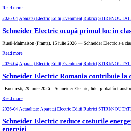
Read more
2026-04
Aparataj Electric
Editii
Eveniment
Rubrici
STIRI/NOUTAT
Schneider Electric ocupă primul loc în cl
Rueil-Malmaison (Franța), 15 iulie 2026 — Schneider Electric s-a clas
Read more
2026-04
Aparataj Electric
Editii
Eveniment
Rubrici
STIRI/NOUTAT
Schneider Electric Romania contribuie la d
București, 29 iunie 2026 – Schneider Electric, lider global în transfo
Read more
2026-04
Actualitate
Aparataj Electric
Editii
Rubrici
STIRI/NOUTAT
Schneider Electric reduce costurile energe
energiei