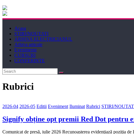
Electricianul
Revista
Acasa
Electricianul
STIRI/NOUTATI
ARHIVA ELECTRICIANUL
Arhiva articole
Evenimente
CURSURI
CONFERINTE
Rubrici
2026-04
2026-05
Editii
Eveniment
Iluminat
Rubrici
STIRI/NOUTAT
Signify obține opt premii Red Dot pentru e
Comunicat de presă, iulie 2026 Recunoașterea evidențiază poziția de lid