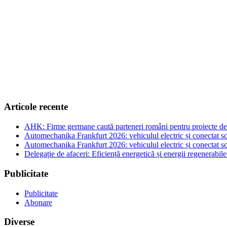
Articole recente
AHK: Firme germane caută parteneri români pentru proiecte de e
Automechanika Frankfurt 2026: vehiculul electric și conectat sc
Automechanika Frankfurt 2026: vehiculul electric și conectat sc
Delegație de afaceri: Eficiență energetică și energii regenerabi
Publicitate
Publicitate
Abonare
Diverse