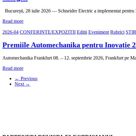
București, 28 iulie 2026 — Schneider Electric a implementat pent
Read more
2026-04
CONFERINTE/EXPOZITII
Editii
Eveniment
Rubrici
STI
Premiile Automechanika pentru Inovație 20
Automechanika Frankfurt 08. – 12. septembrie 2026, Frankfurt pe Ma
Read more
← Previous
Next →