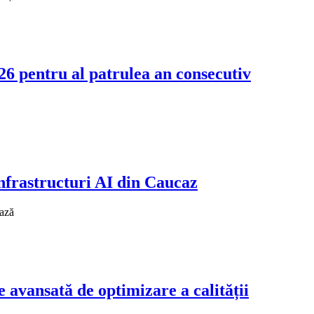
6 pentru al patrulea an consecutiv
nfrastructuri AI din Caucaz
ează
 avansată de optimizare a calității