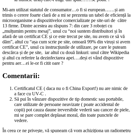
Mi-am utilizat statutul de consumator…o fi si european……și am
trimis o cerere foarte clară de a mi se prezenta un tabel de eficiență la
microorganisme a dispozitivelor comercializate pe site-uri de către
13 firme. Dintre acestea au răspuns 7: din care 3 roboței cu
„mulțumim pentru mesaj”, unul cu “noi suntem distribuitori și în
afară de un certificat CE și ce este trecut pe site, nu avem ce să vă
dăm”, altul cu “așa cum scrie pe site, omoară 99% din viruși si avem
certificat CE”, unul cu instrucțiunile de utilizare, pe care le puteam
descărca și de pe site, iar altul cu două linkuri: unul către Wikipedia
și altul cu referire la dezinfectarea apei….deși ei vând dispozitive
pentru aer…ei le-or fi citit oare ?
Comentarii:
Certificatul CE ( daca nu o fi China Export!) nu are nimic de
a face cu UV-C .
Să pui în vânzare dispozitive de tip domestic sau portabile,
care utilizate de persoane neavizate ( poate accidental de
copii) pot cauza daune ireversibile vederii sau cancer de piele,
mi se pare complet deplasat moral, din toate punctele de
vedere.
În ceea ce ne privește, vă spuneam că vom achiziționa un radiometru