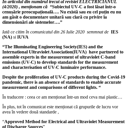
În articolul din numărul trecut al revistei ELECTRICIANUL
(4/2020) , menționam că “
Subiectul UV-C a fost lăsat într-o
cenușărie preocupațională…. Nu există sau eu cel puțin eu nu
am găsit o documentare unitară sau clară cu privire la
dimensionări ale sistemelor….”
Iată ce citim în comunicatul din 26 Iulie 2020 semmnat de
IES
(NA)
si
IUVA
“The Illuminating Engineering Society(IES) and the
International Ultraviolet Association(IUVA) have partnered to
assemble experts in the measurement of ultraviolet C-band
emissions (UV-C) to develop standards for the measurement
and characterisation of UV-C luminaire performance.
Despite the proliferation of UV-C products during the Covid-19
pandemic, there is an absence of standards to enable accurate
measurement and comparisons of different lights. “
În traducere : ceea ce am menționat într-un mod ceva mai plastic…
În plus, tot în comunicat este menționat că grupurile de lucru vor
avea în vedere două standarde ,
“
Approved Method for Electrical and Ultraviolet Measurement
of Discharge Sources
”