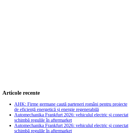
Articole recente
AHK: Firme germane caută parteneri români pentru proiecte
de eficiență energetică și energie regenerabilă
Automechanika Frankfurt 2026: vehiculul electric și conectat
schimbă regulile în aftermarket
Automechanika Frankfurt 2026: vehiculul electric și conectat
schimbă regulile în aftermarket