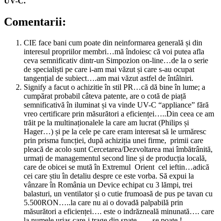
UV-C.
Comentarii:
CIE face bani cum poate din neinformarea generală și din
interesul propriilor membri…mă îndoiesc că voi putea afla
ceva semnificativ dintr-un Simpozion on-line…de la o serie
de specialiști pe care i-am mai văzut și care s-au ocupat
tangențial de subiect….am mai văzut astfel de întâlniri.
Signify a facut o achizitie în stil PR…că dă bine în lume; a
cumpărat probabil câteva patente, are o cotă de piață
semnificativă în iluminat și va vinde UV-C “appliance” fără
vreo certificare prin măsurători a eficienței…..Din ceea ce am
trăit pe la multinaționalele la care am lucrat (Philips și
Hager…) și pe la cele pe care eram interesat să le urmăresc
prin prisma funcției, după achiziția unei firme, primii care
pleacă de acolo sunt Cercetarea/Dezvoltarea mai îmbătrânită,
urmați de managementul second line și de producția locală,
care de obicei se mută în Extremul Orient cel ieftin…adică
cei care știu în detaliu despre ce este vorba. Să expui la
vânzare în România un Device echipat cu 3 lămpi, trei
balasturi, un ventilator și o cutie frumoasă de pus pe tavan cu
5.500RON…..la care nu ai o dovadă palpabilă prin
măsurători a eficienței…. este o indrăzneală minunată…. care
la numele uriaș care-i trage din spate……se poate !