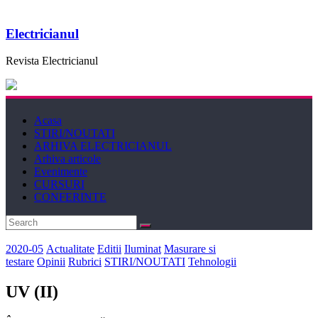
Electricianul
Revista Electricianul
Acasa
STIRI/NOUTATI
ARHIVA ELECTRICIANUL
Arhiva articole
Evenimente
CURSURI
CONFERINTE
2020-05
Actualitate
Editii
Iluminat
Masurare si
testare
Opinii
Rubrici
STIRI/NOUTATI
Tehnologii
UV (II)