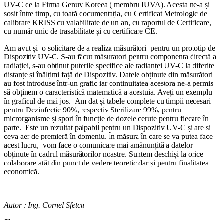
UV-C de la Firma Genuv Koreea ( membru IUVA). Acesta ne-a și
sosit între timp, cu toată documentația, cu Certificat Metrologic de
calibrare KRISS cu valabilitate de un an, cu raportul de Certificare,
cu număr unic de trasabilitate și cu certificare CE.
Am avut și o solicitare de a realiza măsurători pentru un prototip de
Dispozitiv UV-C. S-au făcut măsuratori pentru componenta directă a
radiației, s-au obținut puterile specifice ale radianței UV-C la diferite
distanțe și înălțimi față de Dispozitiv. Datele obținute din măsurători
au fost introduse într-un grafic iar continuitatea acestora ne-a permis
să obținem o caracteristică matematică a acestuia. Aveți un exemplu
în graficul de mai jos. Am dat și tabele complete cu timpii necesari
pentru Dezinfecție 90%, respectiv Sterilizare 99%, pentru
microrganisme și spori în funcție de dozele cerute pentru fiecare în
parte. Este un rezultat palpabil pentru un Dispozitiv UV-C și are si
ceva aer de premieră în domeniu. În măsura în care se va putea face
acest lucru, vom face o comunicare mai amănunțită a datelor
obținute în cadrul măsurătorilor noastre. Suntem deschiși la orice
colaborare atât din punct de vedere teoretic dar și pentru finalitatea
economică.
Autor : Ing. Cornel Sfetcu