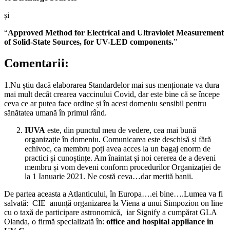
și
“
Approved Method for Electrical and Ultraviolet Measurement
of Solid-State Sources, for UV-LED components.
”
Comentarii:
1.Nu știu dacă elaborarea Standardelor mai sus menționate va dura
mai mult decât crearea vaccinului Covid, dar este bine că se începe
ceva ce ar putea face ordine și în acest domeniu sensibil pentru
sănătatea umană în primul rând.
IUVA
este, din punctul meu de vedere, cea mai bună
organizație în domeniu. Comunicarea este deschisă și fără
echivoc, ca membru poți avea acces la un bagaj enorm de
practici și cunoștințe. Am înaintat și noi cererea de a deveni
membru și vom deveni conform procedurilor Organizației de
la 1 Ianuarie 2021. Ne costă ceva…dar merită banii.
De partea aceasta a Atlanticului, în Europa….ei bine….Lumea va fi
salvată: CIE anunță organizarea la Viena a unui Simpozion on line
cu o taxă de participare astronomică, iar Signify a cumpărat GLA
Olanda, o firmă specializată în:
office and hospital appliance in