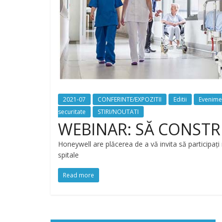
2021-07
CONFERINTE/EXPOZITII
Editii
Evenime
securitate
STIRI/NOUTATI
WEBINAR: SĂ CONSTRU
Honeywell are plăcerea de a vă invita să participați
spitale
Read more