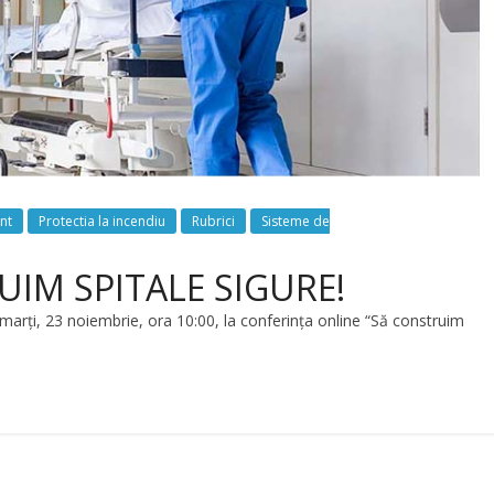
nt
Protectia la incendiu
Rubrici
Sisteme de
IM SPITALE SIGURE!
 marți, 23 noiembrie, ora 10:00, la conferința online “Să construim