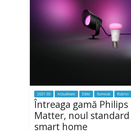
2021-03
Actualitate
Editii
Iluminat
Rubrici
Întreaga gamă Philips 
Matter, noul standard 
smart home