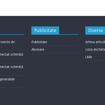
Publicitate
Diverse
roiecte de
Publicitate
Arhiva artico
Abonare
Lista etichet
conectat schimbă
Utile
conectat schimbă
egenerabile