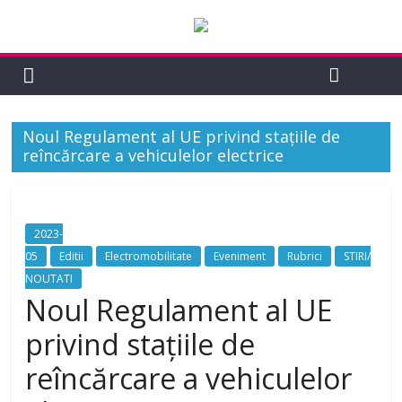
Noul Regulament al UE privind stațiile de
reîncărcare a vehiculelor electrice
2023-
05
Editii
Electromobilitate
Eveniment
Rubrici
STIRI/
NOUTATI
Noul Regulament al UE
privind stațiile de
reîncărcare a vehiculelor