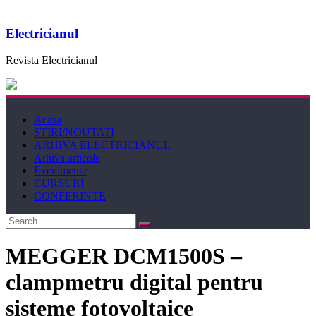
Electricianul
Revista Electricianul
Acasa
STIRI/NOUTATI
ARHIVA ELECTRICIANUL
Arhiva articole
Evenimente
CURSURI
CONFERINTE
MEGGER DCM1500S –
clampmetru digital pentru
sisteme fotovoltaice