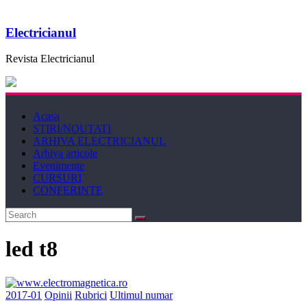
Electricianul
Revista Electricianul
Acasa
STIRI/NOUTATI
ARHIVA ELECTRICIANUL
Arhiva articole
Evenimente
CURSURI
CONFERINTE
led t8
2017-01
Opinii
Rubrici
Ultimul numar