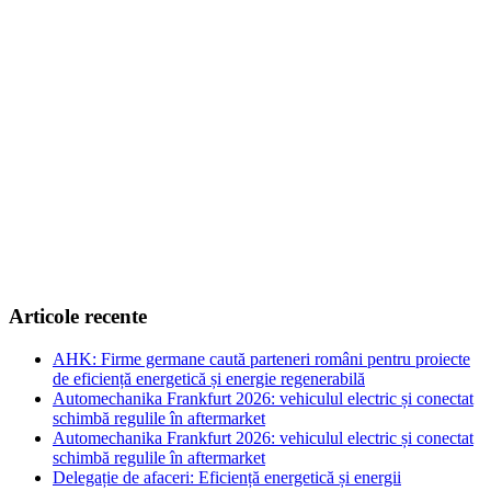
Articole recente
AHK: Firme germane caută parteneri români pentru proiecte
de eficiență energetică și energie regenerabilă
Automechanika Frankfurt 2026: vehiculul electric și conectat
schimbă regulile în aftermarket
Automechanika Frankfurt 2026: vehiculul electric și conectat
schimbă regulile în aftermarket
Delegație de afaceri: Eficiență energetică și energii