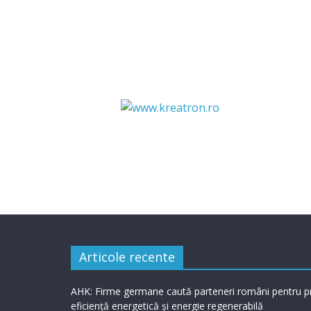
Articole recente
AHK: Firme germane caută parteneri români pentru p
eficiență energetică și energie regenerabilă