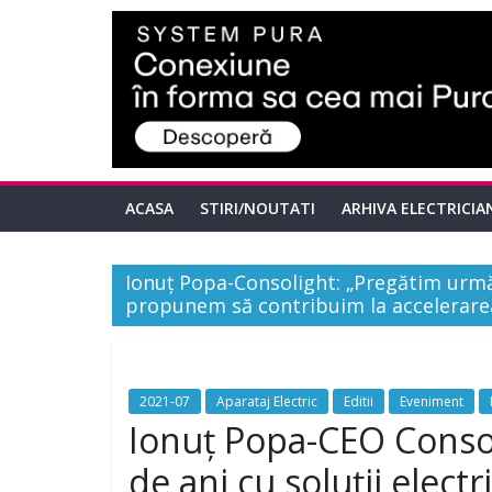
ACASA
STIRI/NOUTATI
ARHIVA ELECTRICIA
Ionuț Popa-Consolight: „Pregătim următo
propunem să contribuim la accelerarea 
2021-07
Aparataj Electric
Editii
Eveniment
Ionuț Popa-CEO Consol
de ani cu soluții elec