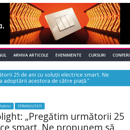
NUL
ARHIVA ARTICOLE
EVENIMENTE
CURSURI
CONFER
rii 25 de ani cu soluții electrice smart. Ne
adoptării acestora de către piață.”
Rubrici
STIRI/NOUTATI
ight: „Pregătim următorii 25
trice smart. Ne propunem să