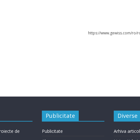
https://www.gewiss.com/ro/r
Publicitate
Diverse
roiecte de
Publicitate
Arhiva artico