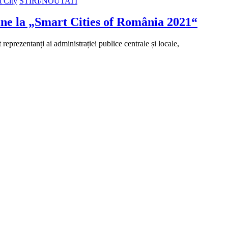
 City
STIRI/NOUTATI
line la „Smart Cities of România 2021“
reprezentanți ai administrației publice centrale și locale,