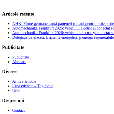
Articole recente
AHK: Firme germane caută parteneri români pentru proiecte de e
Automechanika Frankfurt 2026: vehiculul electric și conectat sc
Automechanika Frankfurt 2026: vehiculul electric și conectat sc
Delegație de afaceri: Eficiență energetică și energii regenerabi
Publicitate
Publicitate
Abonare
Diverse
Arhiva articole
Lista etichete – Tag cloud
Utile
Despre noi
Contact