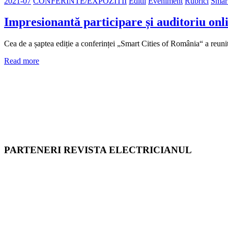
2021-07
CONFERINTE/EXPOZITII
Editii
Eveniment
Rubrici
Smart
Impresionantă participare și auditoriu on
Cea de a șaptea ediție a conferinței „Smart Cities of România“ a reunit 
Read more
PARTENERI REVISTA ELECTRICIANUL