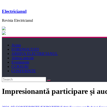
Electricianul
Revista Electricianul
Acasa
STIRI/NOUTATI
ARHIVA ELECTRICIANUL
Arhiva articole
Evenimente
CURSURI
CONFERINTE
Impresionantă participare și au