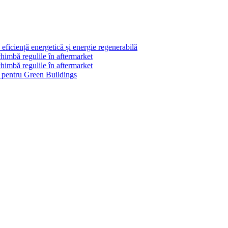
ficiență energetică și energie regenerabilă
himbă regulile în aftermarket
himbă regulile în aftermarket
le pentru Green Buildings