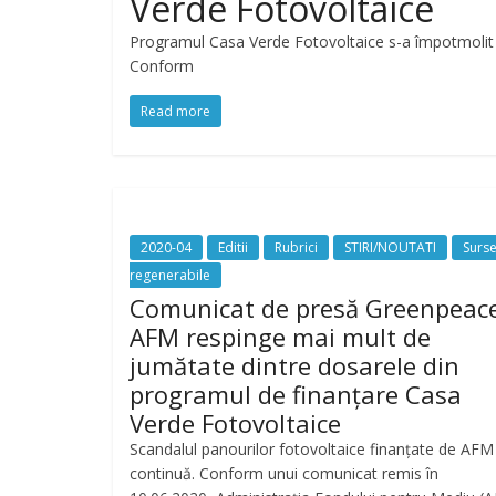
Verde Fotovoltaice
Programul Casa Verde Fotovoltaice s-a împotmolit di
Conform
Read more
2020-04
Editii
Rubrici
STIRI/NOUTATI
Surs
regenerabile
Comunicat de presă Greenpeace
AFM respinge mai mult de
jumătate dintre dosarele din
programul de finanțare Casa
Verde Fotovoltaice
Scandalul panourilor fotovoltaice finanțate de AFM
continuă. Conform unui comunicat remis în