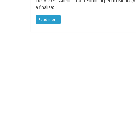
10.06.2020, Administraţia Fondului pentru Mediu (
a finalizat
Read more