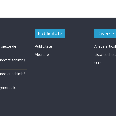
Publicitate
Diverse
roiecte de
Publicitate
Arhiva artico
Abonare
Lista etichet
conectat schimbă
Utile
conectat schimbă
egenerabile