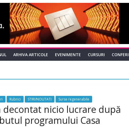
NUL
ARHIVA ARTICOLE
EVENIMENTE
CURSURI
CONFER
ri
Rubrici
STIRI/NOUTATI
Surse regenerabile
decontat nicio lucrare după
ebutul programului Casa