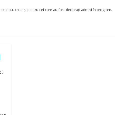
n nou, chiar și pentru cei care au fost declarați admiși în program.
e
: