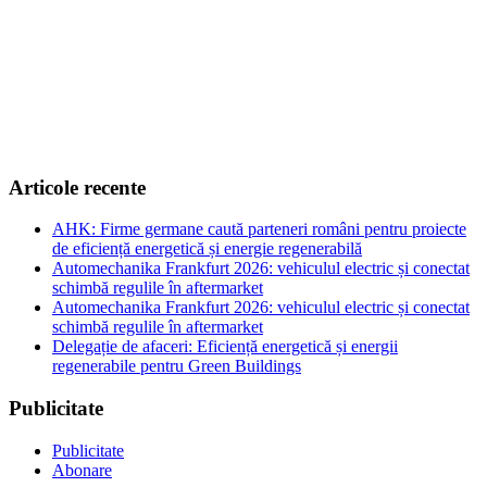
Articole recente
AHK: Firme germane caută parteneri români pentru proiecte
de eficiență energetică și energie regenerabilă
Automechanika Frankfurt 2026: vehiculul electric și conectat
schimbă regulile în aftermarket
Automechanika Frankfurt 2026: vehiculul electric și conectat
schimbă regulile în aftermarket
Delegație de afaceri: Eficiență energetică și energii
regenerabile pentru Green Buildings
Publicitate
Publicitate
Abonare