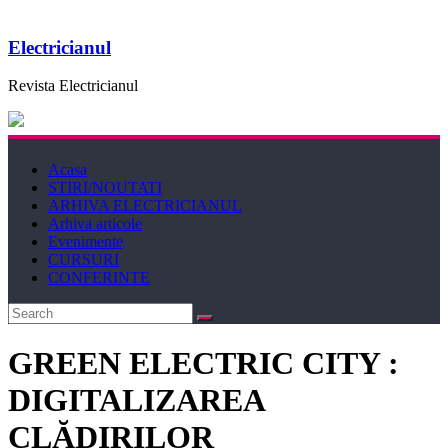
Electricianul
Revista Electricianul
Acasa
STIRI/NOUTATI
ARHIVA ELECTRICIANUL
Arhiva articole
Evenimente
CURSURI
CONFERINTE
GREEN ELECTRIC CITY :
DIGITALIZAREA
CLĂDIRILOR