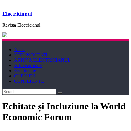
Electricianul
Revista Electricianul
Acasa
STIRI/NOUTATI
ARHIVA ELECTRICIANUL
Arhiva articole
Evenimente
CURSURI
CONFERINTE
Echitate și Incluziune la World
Economic Forum