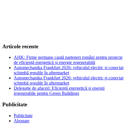
Articole recente
AHK: Firme germane caută parteneri români pentru proiecte
de eficiență energetică și energie regenerabilă
Automechanika Frankfurt 2026: vehiculul electric și conectat
schimbă regulile în aftermarket
Automechanika Frankfurt 2026: vehiculul electric și conectat
schimbă regulile în aftermarket
Delegație de afaceri: Eficiență energetică și energii
regenerabile pentru Green Buildings
Publicitate
Publicitate
Abonare