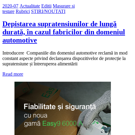
2020-07
Actualitate
Editii
Masurare si
testare
Rubrici
STIRI/NOUTATI
Depistarea supratensiunilor de lungă
durată, în cazul fabricilor din domeniul
automotive
Introducere Companiile din domeniul automotive reclamă in mod
constant aspecte privind declanșarea dispozitivelor de protecție la
supratensiune și întreruperea alimentării
Read more