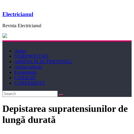
Electricianul
Revista Electricianul
Acasa
STIRI/NOUTATI
ARHIVA ELECTRICIANUL
Arhiva articole
Evenimente
CURSURI
CONFERINTE
Depistarea supratensiunilor de
lungă durată