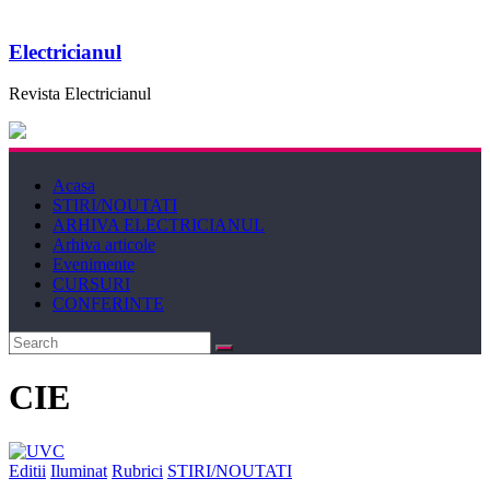
Electricianul
Revista Electricianul
Acasa
STIRI/NOUTATI
ARHIVA ELECTRICIANUL
Arhiva articole
Evenimente
CURSURI
CONFERINTE
CIE
Editii
Iluminat
Rubrici
STIRI/NOUTATI