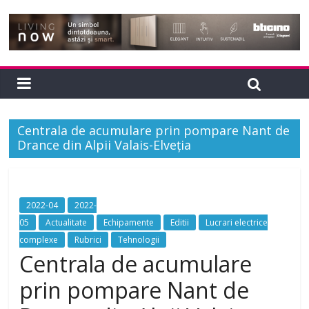
Centrala de acumulare prin pompare Nant de
Drance din Alpii Valais-Elveția
2022-04
2022-
05
Actualitate
Echipamente
Editii
Lucrari electrice
complexe
Rubrici
Tehnologii
Centrala de acumulare
prin pompare Nant de