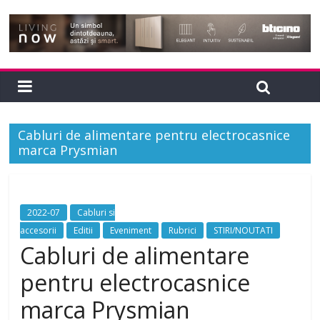
Cabluri de alimentare pentru electrocasnice
marca Prysmian
2022-07
Cabluri si
accesorii
Editii
Eveniment
Rubrici
STIRI/NOUTATI
Cabluri de alimentare
pentru electrocasnice
marca Prysmian