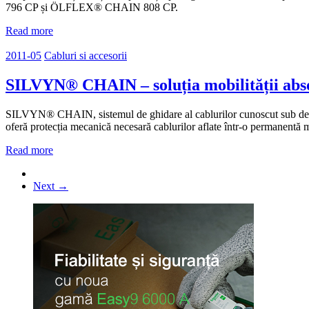
796 CP și ÖLFLEX® CHAIN 808 CP.
Read more
2011-05
Cabluri si accesorii
SILVYN® CHAIN – soluția mobilității abs
SILVYN® CHAIN, sistemul de ghidare al cablurilor cunoscut sub denumi
oferă protecția mecanică necesară cablurilor aflate într-o permanentă 
Read more
Next →