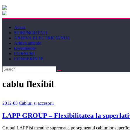
Electricianul
Revista
Acasa
Electricianul
STIRI/NOUTATI
ARHIVA ELECTRICIANUL
Arhiva articole
Evenimente
CURSURI
CONFERINTE
cablu flexibil
2012-03
Cabluri si accesorii
LAPP GROUP – Flexibilitatea la superlati
Grupul LAPP își menține supremația pe segmentul cablurilor superflex