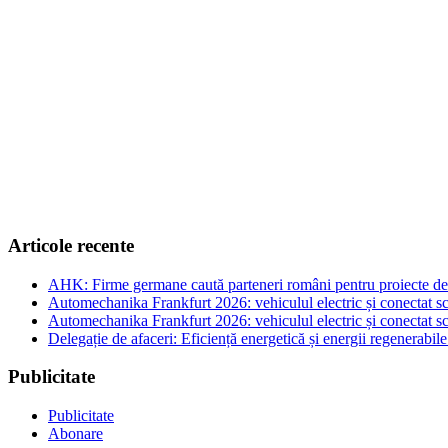
Articole recente
AHK: Firme germane caută parteneri români pentru proiecte de e
Automechanika Frankfurt 2026: vehiculul electric și conectat sc
Automechanika Frankfurt 2026: vehiculul electric și conectat sc
Delegație de afaceri: Eficiență energetică și energii regenerabi
Publicitate
Publicitate
Abonare