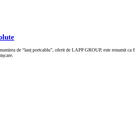
olute
rea de “lanț portcablu”, oferit de LAPP GROUP, este renumit ca fiind u
mișcare.