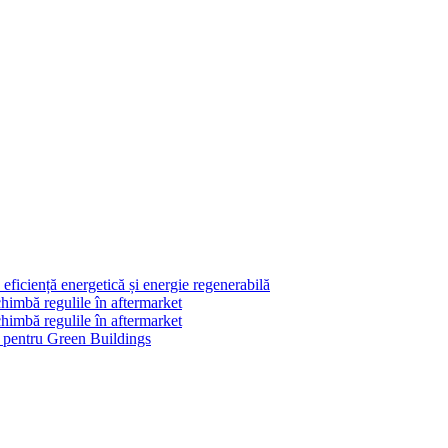
ficiență energetică și energie regenerabilă
himbă regulile în aftermarket
himbă regulile în aftermarket
le pentru Green Buildings