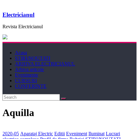
Electricianul
Revista Electricianul
Acasa
STIRI/NOUTATI
ARHIVA ELECTRICIANUL
Arhiva articole
Evenimente
CURSURI
CONFERINTE
Aquilla
2020-05
Aparataj Electric
Editii
Eveniment
Iluminat
Lucrari