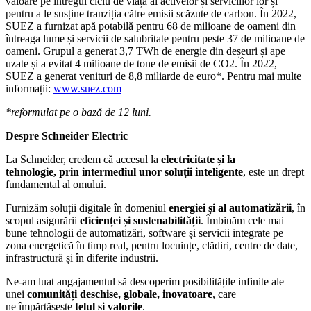
valoare pe întregul ciclu de viață al activelor și serviciilor lor și
pentru a le susține tranziția către emisii scăzute de carbon. În 2022,
SUEZ a furnizat apă potabilă pentru 68 de milioane de oameni din
întreaga lume și servicii de salubritate pentru peste 37 de milioane de
oameni. Grupul a generat 3,7 TWh de energie din deșeuri și ape
uzate și a evitat 4 milioane de tone de emisii de CO2. În 2022,
SUEZ a generat venituri de 8,8 miliarde de euro*. Pentru mai multe
informații:
www.suez.com
*reformulat pe o bază de 12 luni.
Despre Schneider Electric
La Schneider, credem că accesul la
electricitate și la
tehnologie, prin intermediul unor soluții inteligente
, este un drept
fundamental al omului.
Furnizăm soluții digitale în domeniul
energiei și al automatizării
, în
scopul asigurării
eficienței și sustenabilității
. Îmbinăm cele mai
bune tehnologii de automatizări, software și servicii integrate pe
zona energetică în timp real, pentru locuințe, clădiri, centre de date,
infrastructură și în diferite industrii.
Ne-am luat angajamentul să descoperim posibilitățile infinite ale
unei
comunități deschise, globale, inovatoare
, care
ne împărtășește
țelul și valorile
.