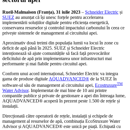
Rueil-Malmaison (Franța), 31 iulie 2023
–
Schneider Electric
și
SUEZ
au anunțat că își unesc forțele pentru accelerarea
implementării soluțiilor digitale pentru eficiența energetică,
conservarea resurselor și controlul impactului carbonului în ceea ce
privește sistemele de management al circuitului apei.
Aproximativ două treimi din populația lumii va locui în zone cu
deficit de apă până în 2025. SUEZ și Schneider Electric
intenționează să ajute comunitățile să facă față provocărilor
deficitului de apă prin implementarea unor infrastructuri mai
performante și mai fiabile pentru circuitul apei.
Conform unui acord internațional, Schneider Electric va integra
gama de produse digitale
AQUADVANCED®
de la SUEZ în
TM
software-ul său de management al circuitului apei,
Ecostruxure
Water Advisor
. Implementat de mai bine de 10 ani printre
companiile publice și private de gestionare a apei din întreaga lume,
AQUADVANCED® acoperă în prezent peste 1.500 de rețele și
instalații.
Direcționată către operatorii de rețele, instalații și echipele de
management al resurselor de apă, combinația EcoStruxure Water
Advisor și AQUADVANCED® este unică pe piață. Echipată cu