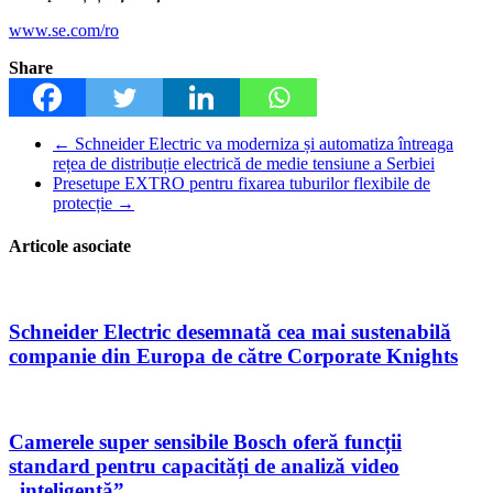
www.se.com/ro
Share
←
Schneider Electric va moderniza și automatiza întreaga
rețea de distribuție electrică de medie tensiune a Serbiei
Presetupe EXTRO pentru fixarea tuburilor flexibile de
protecție
→
Articole asociate
Schneider Electric desemnată cea mai sustenabilă
companie din Europa de către Corporate Knights
Camerele super sensibile Bosch oferă funcții
standard pentru capacități de analiză video
„inteligentă”