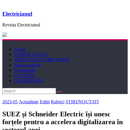
Electricianul
Revista Electricianul
Acasa
STIRI/NOUTATI
ARHIVA ELECTRICIANUL
Arhiva articole
Evenimente
CURSURI
CONFERINTE
2023-05
Actualitate
Editii
Rubrici
STIRI/NOUTATI
SUEZ și Schneider Electric își unesc
forțele pentru a accelera digitalizarea în
sectorul apei