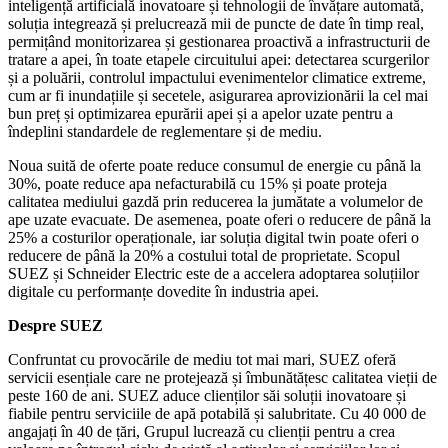
inteligență artificială inovatoare și tehnologii de învățare automată,
soluția integrează și prelucrează mii de puncte de date în timp real,
permițând monitorizarea și gestionarea proactivă a infrastructurii de
tratare a apei, în toate etapele circuitului apei: detectarea scurgerilor
și a poluării, controlul impactului evenimentelor climatice extreme,
cum ar fi inundațiile și secetele, asigurarea aprovizionării la cel mai
bun preț și optimizarea epurării apei și a apelor uzate pentru a
îndeplini standardele de reglementare și de mediu.
Noua suită de oferte poate reduce consumul de energie cu până la
30%, poate reduce apa nefacturabilă cu 15% și poate proteja
calitatea mediului gazdă prin reducerea la jumătate a volumelor de
ape uzate evacuate. De asemenea, poate oferi o reducere de până la
25% a costurilor operaționale, iar soluția digital twin poate oferi o
reducere de până la 20% a costului total de proprietate. Scopul
SUEZ și Schneider Electric este de a accelera adoptarea soluțiilor
digitale cu performanțe dovedite în industria apei.
Despre SUEZ
Confruntat cu provocările de mediu tot mai mari, SUEZ oferă
servicii esențiale care ne protejează și îmbunătățesc calitatea vieții de
peste 160 de ani. SUEZ aduce clienților săi soluții inovatoare și
fiabile pentru serviciile de apă potabilă și salubritate. Cu 40 000 de
angajați în 40 de țări, Grupul lucrează cu clienții pentru a crea