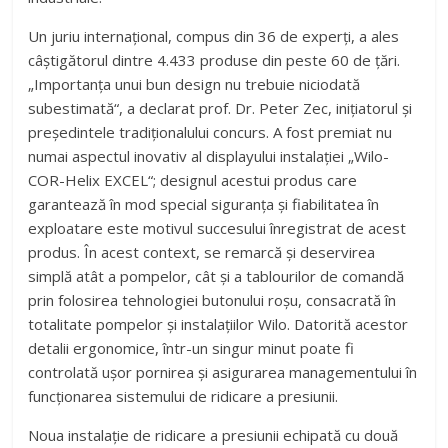
Un juriu internațional, compus din 36 de experți, a ales
câștigătorul dintre 4.433 produse din peste 60 de țări.
„Importanța unui bun design nu trebuie niciodată
subestimată“, a declarat prof. Dr. Peter Zec, inițiatorul și
președintele tradiționalului concurs. A fost premiat nu
numai aspectul inovativ al displayului instalației „Wilo-
COR-Helix EXCEL“; designul acestui produs care
garantează în mod special siguranța și fiabilitatea în
exploatare este motivul succesului înregistrat de acest
produs. În acest context, se remarcă și deservirea
simplă atât a pompelor, cât și a tablourilor de comandă
prin folosirea tehnologiei butonului roșu, consacrată în
totalitate pompelor și instalațiilor Wilo. Datorită acestor
detalii ergonomice, într-un singur minut poate fi
controlată ușor pornirea și asigurarea managementului în
funcționarea sistemului de ridicare a presiunii.
Noua instalație de ridicare a presiunii echipată cu două