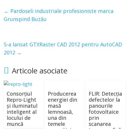
←
Pardoseli industriale profesioniste marca
Grunspind Buzău
S-a lansat GTXRaster CAD 2012 pentru AutoCAD
2012
→
Articole asociate
Consorțiul
Producerea
FLIR: Detecția
Repro-Light
energiei din
defectelor la
și iluminatul
masă
panourile
inteligent al
lemnoasă,
fotovoltaice
locului de
una din
prin
muncă
temele
scanarea