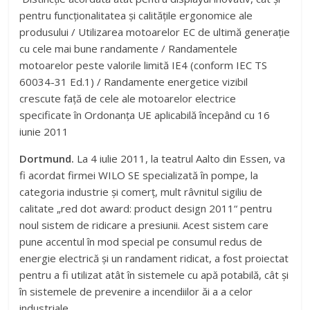
pentru funcționalitatea și calitățile ergonomice ale
produsului / Utilizarea motoarelor EC de ultimă generație
cu cele mai bune randamente / Randamentele
motoarelor peste valorile limită IE4 (conform IEC TS
60034-31 Ed.1) / Randamente energetice vizibil
crescute față de cele ale motoarelor electrice
specificate în Ordonanța UE aplicabilă începând cu 16
iunie 2011
Dortmund.
La 4 iulie 2011, la teatrul Aalto din Essen, va
fi acordat firmei WILO SE specializată în pompe, la
categoria industrie și comerț, mult râvnitul sigiliu de
calitate „red dot award: product design 2011“ pentru
noul sistem de ridicare a presiunii. Acest sistem care
pune accentul în mod special pe consumul redus de
energie electrică și un randament ridicat, a fost proiectat
pentru a fi utilizat atât în sistemele cu apă potabilă, cât și
în sistemele de prevenire a incendiilor ăi a a celor
industriale.