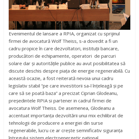
Evenimentul de lansare a RPIA, organizat cu sprijinul
firmei de avocatură Wolf Theiss, s-a dovedit a fi un
cadru propice în care dezvoltatori, instituții bancare,
producători de echipamente, operatori de parcuri
solare dar și autoritățile publice au avut posibilitatea să
discute deschis despre piața de energie regenerabilă. Cu
această ocazie, a fost reiterată nevoia unui cadru
legislativ stabil “pe care investitorii sa-l înțeleagă și pe
care să se poată baza” a precizat Ciprian Glodeanu,
președintele RPIA si partener in cadrul firmei de
avocatura Wolf Theiss. De asemenea, Glodeanu a
accentuat importanța dezvoltării unui mix echilibrat de
tehnologii de producere a energiei din surse
regenerabile, lucru ce ar crește semnificativ siguranța
întregului sistem electroenergetic național.