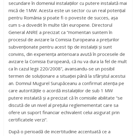
secundare în domeniul instalațiilor cu putere instalată mai
mică de 1MW. Acesta este un sector cu un real potențial
pentru România și poate fi o poveste de succes, așa
cum s-a dovedit în multe tări europene. Directorul
General ANRE a precizat ca “momentan suntem în
procesul de avizare la Comisia Europeana a prețurilor
subvenționate pentru acest tip de instalații și sunt
convins, din experiența anterioara avută în procesele de
avizare la Comisia Europeană, că nu va dura la fel de mult
ca în cazul legii 220/2008”, avansandu-se un posibil
termen de soluționare a situației până la sfârșitul acestui
an. Domnul Mugurel Surupăceanu a confirmat atenția pe
care autoritățile o acordă instalațiilor de sub 1 MW
putere instalată și a precizat că în comisiile abilitate “se
discută de un nivel al prețului reglemementat care sa
ofere un suport financiar echivalent celui asigurat prin
certificatele verzi”.
După o perioadă de incertitudine accentuată ce a