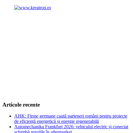
Articole recente
AHK: Firme germane caută parteneri români pentru proiecte
de eficiență energetică și energie regenerabilă
Automechanika Frankfurt 2026: vehiculul electric și conectat
schimbă regulile în aftermarket