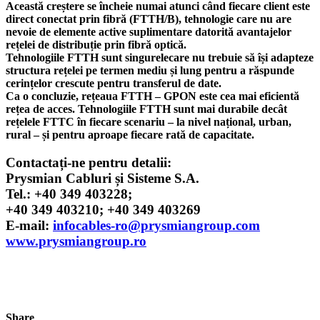
Această creștere se încheie numai atunci când fiecare client este
direct conectat prin fibră (FTTH/B), tehnologie care nu are
nevoie de elemente active suplimentare datorită avantajelor
rețelei de distribuție prin fibră optică.
Tehnologiile FTTH sunt singurelecare nu trebuie să își adapteze
structura rețelei pe termen mediu și lung pentru a răspunde
cerințelor crescute pentru transferul de date.
Ca o concluzie, rețeaua FTTH – GPON este cea mai eficientă
rețea de acces. Tehnologiile FTTH sunt mai durabile decât
rețelele FTTC în fiecare scenariu – la nivel național, urban,
rural – și pentru aproape fiecare rată de capacitate.
Contactați-ne pentru detalii:
Prysmian Cabluri și Sisteme S.A.
Tel.: +40 349 403228;
+40 349 403210; +40 349 403269
E-mail:
infocables-ro@prysmiangroup.com
www.prysmiangroup.ro
Share