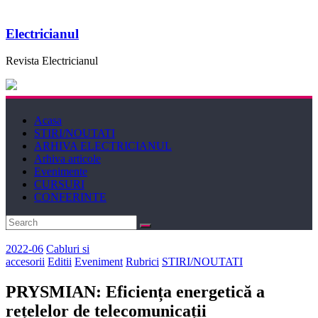
Electricianul
Revista Electricianul
Acasa
STIRI/NOUTATI
ARHIVA ELECTRICIANUL
Arhiva articole
Evenimente
CURSURI
CONFERINTE
2022-06
Cabluri si
accesorii
Editii
Eveniment
Rubrici
STIRI/NOUTATI
PRYSMIAN: Eficiența energetică a
rețelelor de telecomunicații