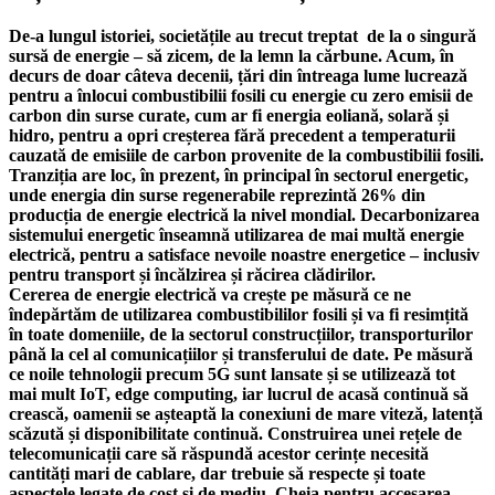
De-a lungul istoriei, societățile au trecut treptat de la o singură
sursă de energie – să zicem, de la lemn la cărbune. Acum, în
decurs de doar câteva decenii, țări din întreaga lume lucrează
pentru a înlocui combustibilii fosili cu energie cu zero emisii de
carbon din surse curate, cum ar fi energia eoliană, solară și
hidro, pentru a opri creșterea fără precedent a temperaturii
cauzată de emisiile de carbon provenite de la combustibilii fosili.
Tranziția are loc, în prezent, în principal în sectorul energetic,
unde energia din surse regenerabile reprezintă 26% din
producția de energie electrică la nivel mondial. Decarbonizarea
sistemului energetic înseamnă utilizarea de mai multă energie
electrică, pentru a satisface nevoile noastre energetice – inclusiv
pentru transport și încălzirea și răcirea clădirilor.
Cererea de energie electrică va crește pe măsură ce ne
îndepărtăm de utilizarea combustibililor fosili și va fi resimțită
în toate domeniile, de la sectorul construcțiilor, transporturilor
până la cel al comunicațiilor și transferului de date. Pe măsură
ce noile tehnologii precum 5G sunt lansate și se utilizează tot
mai mult IoT, edge computing, iar lucrul de acasă continuă să
crească, oamenii se așteaptă la conexiuni de mare viteză, latență
scăzută și disponibilitate continuă. Construirea unei rețele de
telecomunicații care să răspundă acestor cerințe necesită
cantități mari de cablare, dar trebuie să respecte și toate
aspectele legate de cost și de mediu. Cheia pentru accesarea