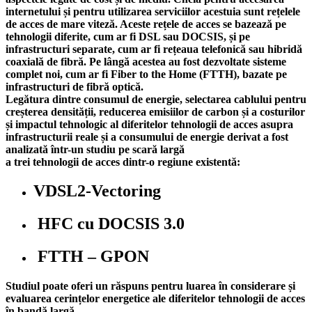
internetului și pentru utilizarea serviciilor acestuia sunt rețelele
de acces de mare viteză. Aceste rețele de acces se bazează pe
tehnologii diferite, cum ar fi DSL sau DOCSIS, și pe
infrastructuri separate, cum ar fi rețeaua telefonică sau hibridă
coaxială de fibră. Pe lângă acestea au fost dezvoltate sisteme
complet noi, cum ar fi Fiber to the Home (FTTH), bazate pe
infrastructuri de fibră optică.
Legătura dintre consumul de energie, selectarea cablului pentru
creșterea densității, reducerea emisiilor de carbon și a costurilor
și impactul tehnologic al diferitelor tehnologii de acces asupra
infrastructurii reale și a consumului de energie derivat a fost
analizată într-un studiu pe scară largă
a trei tehnologii de acces dintr-o regiune existentă:
VDSL2-Vectoring
HFC cu DOCSIS 3.0
FTTH – GPON
Studiul poate oferi un răspuns pentru luarea în considerare și
evaluarea cerințelor energetice ale diferitelor tehnologii de acces
în bandă largă.