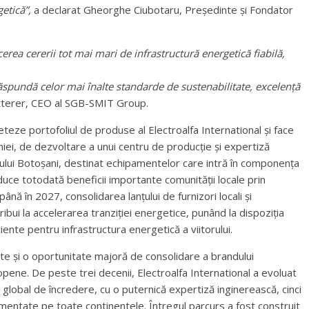
etică”,
a declarat Gheorghe Ciubotaru, Președinte și Fondator
cerea cererii tot mai mari de infrastructură energetică fiabilă,
ăspundă celor mai înalte standarde de sustenabilitate, excelență
tterer, CEO al SGB-SMIT Group.
ze portofoliul de produse al Electroalfa International și face
ei, de dezvoltare a unui centru de producție și expertiză
ețului Botoșani, destinat echipamentelor care intră în componența
uce totodată beneficii importante comunității locale prin
nă în 2027, consolidarea lanțului de furnizori locali și
ibui la accelerarea tranziției energetice, punând la dispoziția
iciente pentru infrastructura energetică a viitorului.
ate și o oportunitate majoră de consolidare a brandului
opene. De peste trei decenii, Electroalfa International a evoluat
r global de încredere, cu o puternică expertiză inginerească, cinci
ementate pe toate continentele. Întregul parcurs a fost construit