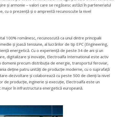
ire și armonie – valori care se regăsesc astăzi în parteneriatul
e, cu o prezență și o amprentă recunoscute la nivel
ital 100% românesc, recunoscută ca unul dintre principalii
medie și joasă tensiune, al lucrărilor de tip EPC (Engineering,
iciență energetică. Cu o experiență de peste 34 de ani și un
 digitalizare și inovație, Electroalfa International este activ
 în domenii precum distribuția de energie, transportul feroviar,
ania deține patru unități de producție moderne, cu o suprafață
are-dezvoltare și colaborează cu peste 500 de clienți la nivel
or de producție, inginerie și execuție, Electroalfa este un
 major în infrastructura energetică europeană.