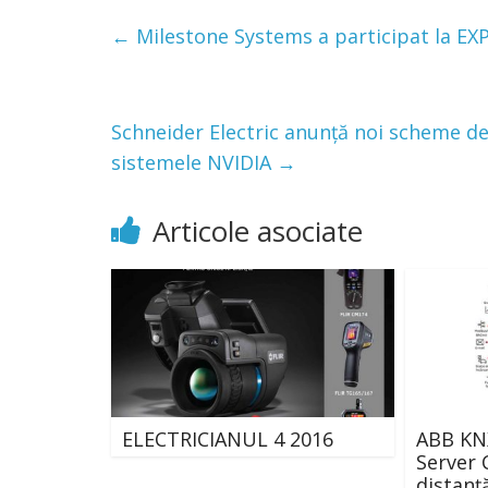
←
Milestone Systems a participat la EX
Schneider Electric anunță noi scheme de
sistemele NVIDIA
→
Articole asociate
ELECTRICIANUL 4 2016
ABB KN
Server 
distanț