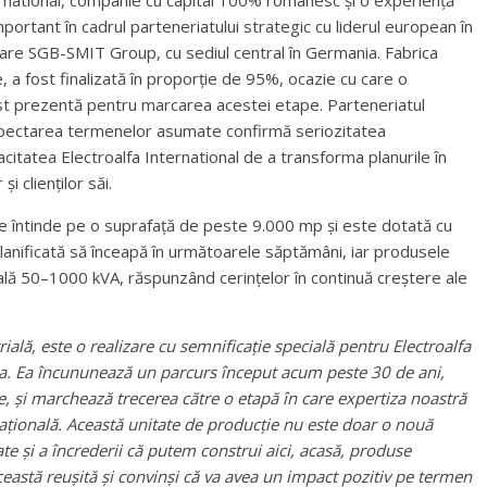
ernational, companie cu capital 100% românesc și o experiență
portant în cadrul parteneriatului strategic cu liderul european în
re SGB-SMIT Group, cu sediul central în Germania. Fabrica
e, a fost finalizată în proporție de 95%, ocazie cu care o
 prezentă pentru marcarea acestei etape. Parteneriatul
espectarea termenelor asumate confirmă seriozitatea
tatea Electroalfa International de a transforma planurile în
 clienților săi.
se întinde pe o suprafață de peste 9.000 mp și este dotată cu
lanificată să înceapă în următoarele săptămâni, iar produsele
ală 50–1000 kVA, răspunzând cerințelor în continuă creștere ale
ială, este o realizare cu semnificație specială pentru Electroalfa
ia. Ea încununează un parcurs început acum peste 30 de ani,
, și marchează trecerea către o etapă în care expertiza noastră
ațională. Această unitate de producție nu este doar o nouă
ate și a încrederii că putem construi aici, acasă, produse
eastă reușită și convinși că va avea un impact pozitiv pe termen