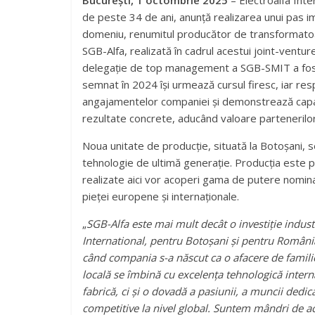
București, 1 octombrie 2025
– Electroalfa Int
de peste 34 de ani, anunță realizarea unui pas im
domeniu, renumitul producător de transformatoa
SGB-Alfa, realizată în cadrul acestui joint-ventur
delegație de top management a SGB-SMIT a fost
semnat în 2024 își urmează cursul firesc, iar r
angajamentelor companiei și demonstrează capaci
rezultate concrete, aducând valoare partenerilor și
Noua unitate de producție, situată la Botoșani, 
tehnologie de ultimă generație. Producția este p
realizate aici vor acoperi gama de putere nomin
pieței europene și internaționale.
„
SGB-Alfa este mai mult decât o investiție industr
International, pentru Botoșani și pentru Român
când compania s-a născut ca o afacere de familie
locală se îmbină cu excelența tehnologică intern
fabrică, ci și o dovadă a pasiunii, a muncii dedic
competitive la nivel global. Suntem mândri de ac