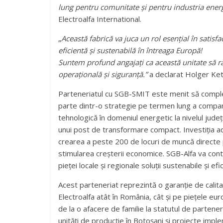
lung pentru comunitate și pentru industria energ
Electroalfa International.
„
Această fabrică va juca un rol esențial în satisfa
eficientă și sustenabilă în întreaga Europă!
Suntem profund angajați ca această unitate să r
operațională și siguranță.”
a declarat Holger Ke
Parteneriatul cu SGB-SMIT este menit să complete
parte dintr-o strategie pe termen lung a compani
tehnologică în domeniul energetic la nivelul jud
unui post de transformare compact. Investiția ad
crearea a peste 200 de locuri de muncă directe pâ
stimularea creșterii economice. SGB-Alfa va contr
pieței locale și regionale soluții sustenabile și ef
Acest parteneriat reprezintă o garanție de calit
Electroalfa atât în România, cât și pe piețele eur
de la o afacere de familie la statutul de partene
unități de producție în Botoșani și proiecte impl