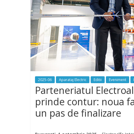
2025-06
Aparataj Electric
Editii
Eveniment
Parteneriatul Electroa
prinde contur: noua fa
un pas de finalizare