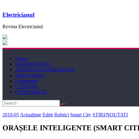
Electricianul
Revista Electricianul
Acasa
STIRI/NOUTATI
ARHIVA ELECTRICIANUL
Arhiva articole
Evenimente
CURSURI
CONFERINTE
2019-05
Actualitate
Editii
Rubrici
Smart City
STIRI/NOUTATI
ORAȘELE INTELIGENTE (SMART CITIES) s