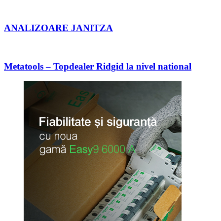
ANALIZOARE JANITZA
Metatools – Topdealer Ridgid la nivel national