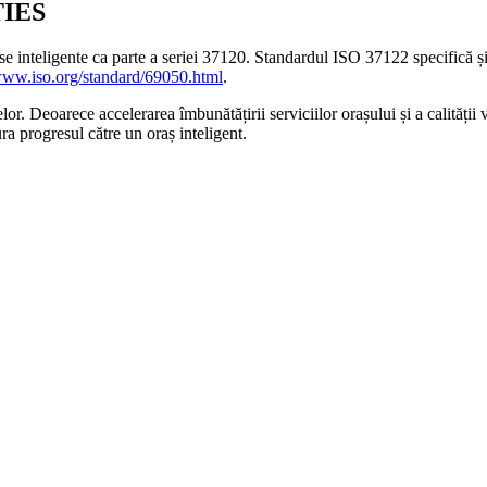
IES
 inteligente ca parte a seriei 37120. Standardul ISO 37122 specifică și s
/www.iso.org/standard/69050.html
.
or. Deoarece accelerarea îmbunătățirii serviciilor orașului și a calității
ra progresul către un oraș inteligent.