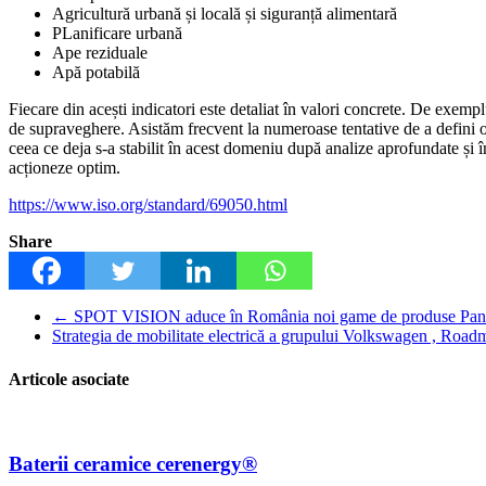
Agricultură urbană și locală și siguranță alimentară
PLanificare urbană
Ape reziduale
Apă potabilă
Fiecare din acești indicatori este detaliat în valori concrete. De exemp
de supraveghere. Asistăm frecvent la numeroase tentative de a defini ora
ceea ce deja s-a stabilit în acest domeniu după analize aprofundate și î
acționeze optim.
https://www.iso.org/standard/69050.html
Share
←
SPOT VISION aduce în România noi game de produse Pan
Strategia de mobilitate electrică a grupului Volkswagen , Road
Articole asociate
Baterii ceramice cerenergy®