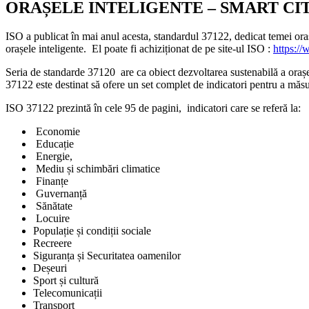
ORAȘELE INTELIGENTE – SMART CIT
ISO a publicat în mai anul acesta, standardul 37122, dedicat temei orase
orașele inteligente. El poate fi achiziționat de pe site-ul ISO :
https:/
Seria de standarde 37120 are ca obiect dezvoltarea sustenabilă a orașel
37122 este destinat să ofere un set complet de indicatori pentru a măsu
ISO 37122 prezintă în cele 95 de pagini, indicatori care se referă la:
Economie
Educație
Energie,
Mediu și schimbări climatice
Finanțe
Guvernanță
Sănătate
Locuire
Populație și condiții sociale
Recreere
Siguranța și Securitatea oamenilor
Deșeuri
Sport și cultură
Telecomunicații
Transport