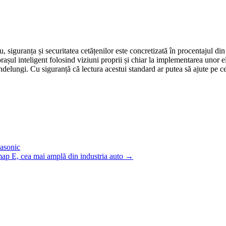
lu, siguranța și securitatea cetățenilor este concretizată în procentajul 
șul inteligent folosind viziuni proprii și chiar la implementarea unor el
ndelungi. Cu siguranță că lectura acestui standard ar putea să ajute pe c
asonic
map E, cea mai amplă din industria auto
→