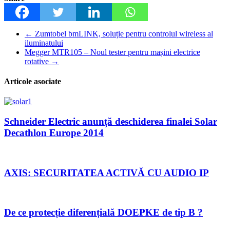
←
Zumtobel bmLINK, soluție pentru controlul wireless al
iluminatului
Megger MTR105 – Noul tester pentru mașini electrice
rotative
→
Articole asociate
Schneider Electric anunță deschiderea finalei Solar
Decathlon Europe 2014
AXIS: SECURITATEA ACTIVĂ CU AUDIO IP
De ce protecție diferențială DOEPKE de tip B ?