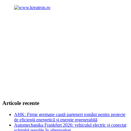
Articole recente
AHK: Firme germane caută parteneri români pentru proiecte
de eficiență energetică și energie regenerabilă
Automechanika Frankfurt 2026: vehiculul electric și conectat
schimbă regulile în aftermarket