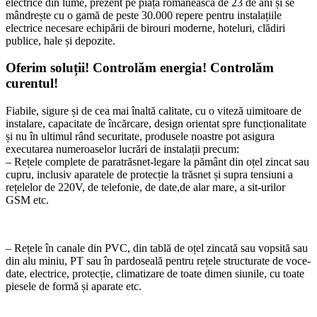
electrice din lume, prezent pe piața românească de 23 de ani și se
mândrește cu o gamă de peste 30.000 repere pentru instalațiile
electrice necesare echipării de birouri moderne, hoteluri, clădiri
publice, hale și depozite.
Oferim soluții! Controlăm energia! Controlăm
curentul!
Fiabile, sigure și de cea mai înaltă calitate, cu o viteză uimitoare de
instalare, capacitate de încărcare, design orientat spre funcționalitate
și nu în ultimul rând securitate, produsele noastre pot asigura
executarea numeroaselor lucrări de instalații precum:
– Rețele complete de paratrăsnet-legare la pământ din oțel zincat sau
cupru, inclusiv aparatele de protecție la trăsnet și supra tensiuni a
rețelelor de 220V, de telefonie, de date,de alar mare, a sit-urilor
GSM etc.
– Rețele în canale din PVC, din tablă de oțel zincată sau vopsită sau
din alu miniu, PT sau în pardoseală pentru rețele structurate de voce-
date, electrice, protecție, climatizare de toate dimen siunile, cu toate
piesele de formă și aparate etc.