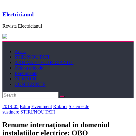
Electricianul
Revista Electricianul
Acasa
STIRI/NOUTATI
ARHIVA ELECTRICIANUL
Arhiva articole
Evenimente
CURSURI
CONFERINTE
2019-05
Editii
Eveniment
Rubrici
Sisteme de
sustinere
STIRI/NOUTATI
Renume internațional în domeniul
instalațiilor electrice: OBO