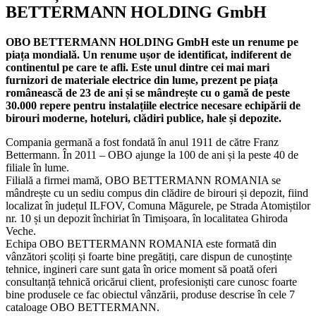
BETTERMANN HOLDING GmbH
OBO BETTERMANN HOLDING GmbH este un renume pe
piața mondială. Un renume ușor de identificat, indiferent de
continentul pe care te afli. Este unul dintre cei mai mari
furnizori de materiale electrice din lume, prezent pe piața
românească de 23 de ani și se mândrește cu o gamă de peste
30.000 repere pentru instalațiile electrice necesare echipării de
birouri moderne, hoteluri, clădiri publice, hale și depozite.
Compania germană a fost fondată în anul 1911 de către Franz
Bettermann. În 2011 – OBO ajunge la 100 de ani și la peste 40 de
filiale în lume.
Filială a firmei mamă, OBO BETTERMANN ROMANIA se
mândrește cu un sediu compus din clădire de birouri și depozit, fiind
localizat în județul ILFOV, Comuna Măgurele, pe Strada Atomiștilor
nr. 10 și un depozit închiriat în Timișoara, în localitatea Ghiroda
Veche.
Echipa OBO BETTERMANN ROMANIA este formată din
vânzători școliți și foarte bine pregătiți, care dispun de cunoștințe
tehnice, ingineri care sunt gata în orice moment să poată oferi
consultanță tehnică oricărui client, profesioniști care cunosc foarte
bine produsele ce fac obiectul vânzării, produse descrise în cele 7
cataloage OBO BETTERMANN.