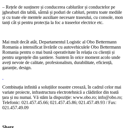
– Rețele de susținere și conducerea cablurilor și conductelor pe
jgheaburi din tablă, sârmă și poduri de cabluri, pentru toate mediile
și cu toate ele mentele auxiliare necesare traseului, cu console, mon
tanți cât și pentru protecția la foc a traseelor electrice etc.
Mai mult decât atât, Departamentul Logistic al Obo Bettermann
Romania a intensificat livrările cu autovehiculele Obo Bettermann
Romania pentru o mai bună operativitate în relația cu clienții și
pentru urgențele din șantiere. Suntem în orice moment acolo unde
aveți nevoie de calitate, profesionalism, durabilitate, eficiență,
garanție, design.
Combinația infinită a soluțiilor noastre creează, în cadrul celor mai
variate proiecte, infrastructura electrotehnică a clădirilor din toată
țara și nu numai. Vă stăm la dispoziție: www.obo.ro; info@obo.ro;
Telefonic: 021.457.45.66; 021.457.45.86; 021.457.49.93 / Fax:
021.457.49.09
Share