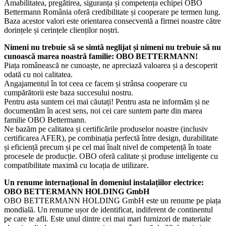
Amabilitatea, pregătirea, siguranța și competența echipei OBO
Bettermann România oferă credibilitate și cooperare pe termen lung.
Baza acestor valori este orientarea consecventă a firmei noastre către
dorințele și cerințele clienților noștri.
Nimeni nu trebuie să se simtă neglijat și nimeni nu trebuie să nu
cunoască marea noastră familie: OBO BETTERMANN!
Piața românească ne cunoaște, ne apreciază valoarea și a descoperit
odată cu noi calitatea.
Angajamentul în tot ceea ce facem și strânsa cooperare cu
cumpărătorii este baza succesului nostru.
Pentru asta suntem cei mai căutați! Pentru asta ne informăm și ne
documentăm în acest sens, noi cei care suntem parte din marea
familie OBO Bettermann.
Ne bazăm pe calitatea și certificările produselor noastre (inclusiv
certificarea AFER), pe combinația perfectă între design, durabilitate
și eficiență precum și pe cel mai înalt nivel de competență în toate
procesele de producție. OBO oferă calitate și produse inteligente cu
compatibilitate maximă cu locația de utilizare.
Un renume internațional în domeniul instalațiilor electrice:
OBO BETTERMANN HOLDING GmbH
OBO BETTERMANN HOLDING GmbH este un renume pe piața
mondială. Un renume ușor de identificat, indiferent de continentul
pe care te afli. Este unul dintre cei mai mari furnizori de materiale