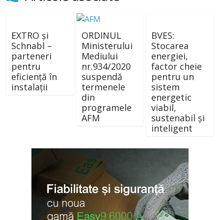
EXTRO și
ORDINUL
BVES:
Schnabl –
Ministerului
Stocarea
parteneri
Mediului
energiei,
pentru
nr.934/2020
factor cheie
eficiență în
suspendă
pentru un
instalații
termenele
sistem
din
energetic
programele
viabil,
AFM
sustenabil şi
inteligent