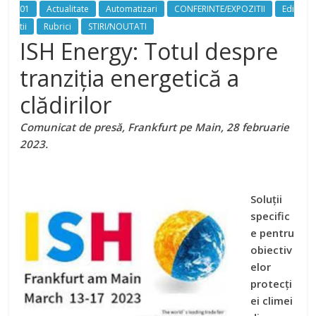
01
Actualitate
Automatizari
CONFERINTE/EXPOZITII
Edi
tii
Rubrici
STIRI/NOUTATI
ISH Energy: Totul despre
tranziția energetică a
clădirilor
Comunicat de presă, Frankfurt pe Main, 28 februarie
2023.
Soluții
specific
e pentru
obiectiv
elor
protecți
ei climei