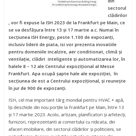
din
sectorul
clădirilor
, vor fi expuse la ISH 2023 de la Frankfurt pe Main, ce
se va desfășura între 13 și 17 martie a.c. Numai în
secțiunea ISH Energy, peste 1.100 de expozanți,
inclusiv liderii de piata, isi vor prezenta inovatiile
pentru domeniile incalzire, aer conditionat, climă și
ventilație, clădiri inteligente și automatizarea lor, în
halele 8 – 12 ale Centrului expozițional al Messe
Frankfurt. Apa ocupă șapte hale ale expoziției, în
secțiunea de est a Centrului expozițional, și reunește
în jur de 900 de expozanți.
ISH, cel mai important târg mondial pentru HVAC + apă,
își deschide din nou porțile la Frankfurt pe Main, între 13
și 17 martie 2023. Acolo, artizani, planificatori și arhitecți,
furnizori, reprezentanti ai comertului cu ridicata, din
afaceri imobiliare, din sectorul clădirilor și politicieni, se