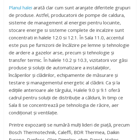
Planul halei
arată clar cum sunt aranjate diferitele grupuri
de produse. Astfel, producatorii de pompe de caldura,
sisteme de management al energiei pentru locuinte,
stocare energie si sisteme complete de incalzire sunt
concentrati in halele 12.0 si 12.1. În Sala 11.0, accentul
este pus pe furnizorii de încălzire pe lemne și tehnologie
de ardere a gazelor arse, precum și tehnologie și
transfer termic. În halele 10.2 și 10.3, vizitatorii vor găsi
produse și soluții de automatizare a instalațiilor,
încăperilor și clădirilor, echipamente de măsurare și
testare și managementul energetic al clădirii. Ca și la
edițiile anterioare ale târgului, Halele 9.0 și 9.1 oferă
cadrul pentru soluții de distribuție a căldurii, în timp ce
Sala 8 se concentrează pe tehnologia de răcire, aer
condiționat și ventilație.
Printre expozanți se numără mulți lideri de piață, precum
Bosch Thermotechnik, Caleffi, BDR Thermea, Daikin
Europe, Danfoss, Glen Dimplex, ebm-Papst, Helios,