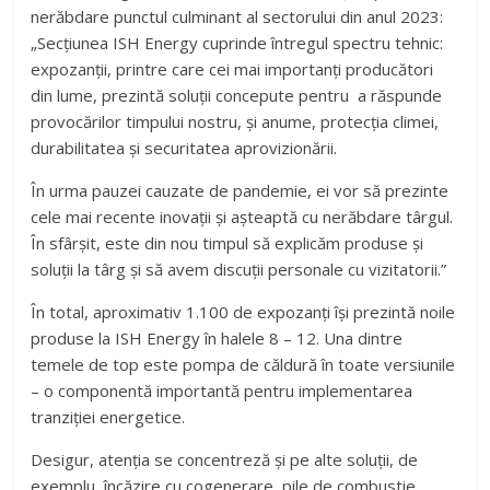
nerăbdare punctul culminant al sectorului din anul 2023:
„Secțiunea ISH Energy cuprinde întregul spectru tehnic:
expozanții, printre care cei mai importanți producători
din lume, prezintă soluții concepute pentru a răspunde
provocărilor timpului nostru, și anume, protecția climei,
durabilitatea și securitatea aprovizionării.
În urma pauzei cauzate de pandemie, ei vor să prezinte
cele mai recente inovații și așteaptă cu nerăbdare târgul.
În sfârșit, este din nou timpul să explicăm produse și
soluții la târg și să avem discuții personale cu vizitatorii.”
În total, aproximativ 1.100 de expozanți își prezintă noile
produse la ISH Energy în halele 8 – 12. Una dintre
temele de top este pompa de căldură în toate versiunile
– o componentă importantă pentru implementarea
tranziției energetice.
Desigur, atenția se concentreză și pe alte soluții, de
exemplu, încăzire cu cogenerare, pile de combustie ,