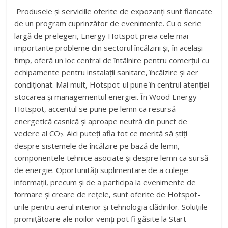
Produsele și serviciile oferite de expozanți sunt flancate
de un program cuprinzător de evenimente. Cu o serie
largă de prelegeri, Energy Hotspot preia cele mai
importante probleme din sectorul încălzirii și, în același
timp, oferă un loc central de întâlnire pentru comerțul cu
echipamente pentru instalații sanitare, încălzire și aer
condiționat. Mai mult, Hotspot-ul pune în centrul atenției
stocarea și managementul energiei. În Wood Energy
Hotspot, accentul se pune pe lemn ca resursă
energetică casnică și aproape neutră din punct de
vedere al CO
. Aici puteți afla tot ce merită să știți
2
despre sistemele de încălzire pe bază de lemn,
componentele tehnice asociate și despre lemn ca sursă
de energie. Oportunități suplimentare de a culege
informații, precum și de a participa la evenimente de
formare și creare de rețele, sunt oferite de Hotspot-
urile pentru aerul interior și tehnologia clădirilor. Soluțiile
promițătoare ale noilor veniți pot fi găsite la Start-