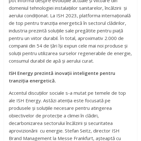
pot informa despre evoluțiile actuale și viitoare din
domeniul tehnologiei instalațiilor sanitarelor, încălzirii și
aerului condiționat. La ISH 2023, platforma internațională
de top pentru tranziția energetică în sectorul clădirilor,
industria prezintă soluțiile sale pregătite pentru piață
pentru un viitor durabil. În total, aproximativ 2.000 de
companii din 54 de țări își expun cele mai noi produse și
soluții pentru utilizarea surselor regenerabile de energie,
consumul durabil de apă și aerului curat.
ISH Energy prezintă inovații inteligente pentru
tranziția energetică.
Accentul discuțiilor sociale s-a mutat pe temele de top
ale ISH Energy. Astăzi atenția este focusată pe
produsele și soluțiile necesare pentru atingerea
obiectivelor de protecție a climei în clădiri,
decarbonizarea sectorului încălzirii și securitatea
aprovizionării cu energie. Stefan Seitz, director ISH
Brand Management la Messe Frankfurt, așteaptă cu